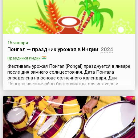
привлекают и любит...
15 января
Понгал — праздник урожая в Индии
2024
Праздники Индии
Фестиваль урожая Понгал (Pongal) празднуется в январе
после дня зимнего солнцестояния. Дата Понгала
определена на основе солнечного календаря. Дни
Понгала чрезвычайно благоприятны для индусов и
астрономически важны — ежегодно в период с 14 по 16
января солнце начинает свое шестимесячное
путешествие на север (Uttarayana), переходя в созвездие
Козерога.Это небесное событие и празднуется в Южной
...