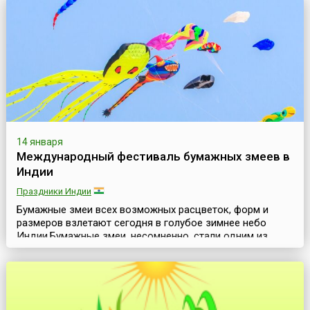
это яркий праздник.Вольный ганзейский город Бремен –
это старинный и красивый город Ге...
14 января
Международный фестиваль бумажных змеев в
Индии
Праздники Индии
Бумажные змеи всех возможных расцветок, форм и
размеров взлетают сегодня в голубое зимнее небо
Индии.Бумажные змеи, несомненно, стали одним из
воплощений мечты человека о полетах в небо. История
создания и развития бумажных змеев впечатляет своей
протяженностью и завораживает своей
насыщенностью. Поэтому неслучайно фестивали
бумажных змеев проводятся во многих странах мира и