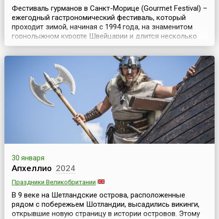
Фестиваль гурманов в Санкт-Морице (Gourmet Festival) –
ежегодный гастрономический фестиваль, который
проходит зимой, начиная с 1994 года, на знаменитом
горнолыжном курорте Швейцарии и длится несколько
дней. Но с 2026 года его проведение решено перенести
на лето.Санкт-Мориц (St. Moritz) – красивый и
популярный курорт у подножия горы с прекрасными
пейзажами и развитой туристской инфраструктурой....
30 января
Апхеллио
2024
Праздники Великобритании
В 9 веке на Шетландские острова, расположенные
рядом с побережьем Шотландии, высадились викинги,
открывшие новую страницу в истории островов. Этому