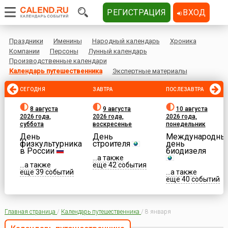
РЕГИСТРАЦИЯ
ВХОД
Праздники
Именины
Народный календарь
Хроника
Компании
Персоны
Лунный календарь
Производственные календари
Календарь путешественника
Экспертные материалы
СЕГОДНЯ
ЗАВТРА
ПОСЛЕЗАВТРА
8 августа
9 августа
10 августа
2026 года,
2026 года,
2026 года,
суббота
воскресенье
понедельник
День
День
Международны
физкультурника
строителя
день
в России
биодизеля
...а также
...а также
еще 42 события
еще 39 событий
...а также
еще 40 событий
Главная страница
/
Календарь путешественника
/
8 января