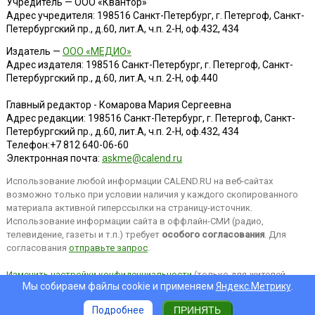
Учредитель — ООО «Квантор»
Адрес учредителя: 198516 Санкт-Петербург, г. Петергоф, Санкт-
Петербургский пр., д.60, лит.А, ч.п. 2-Н, оф.432, 434
Издатель —
ООО «МЕДИО»
Адрес издателя: 198516 Санкт-Петербург, г. Петергоф, Санкт-
Петербургский пр., д.60, лит.А, ч.п. 2-Н, оф.440
Главный редактор - Комарова Мария Сергеевна
Адрес редакции:
198516
Санкт-Петербург, г. Петергоф
,
Санкт-
Петербургский пр., д.60, лит.А, ч.п. 2-Н, оф.432, 434
Телефон:
+7 812 640-06-60
Электронная почта:
askme@calend.ru
Использование любой информации CALEND.RU на веб-сайтах
возможно только при условии наличия у каждого скопированного
материала активной гиперссылки на страницу-источник.
Использование информации сайта в оффлайн-СМИ (радио,
телевидение, газеты и т.п.) требует
особого согласования
. Для
согласования
отправьте запрос
.
Изменить настройки конфиденциальности
(только для жителей
Мы собираем файлы cookie и применяем
Яндекс.Метрику
.
EEA).
Подробнее
ПРИНЯТЬ