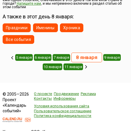
ежегодных событиях, отмечаемых в этот день в той или иной стране и
городе?
Напишите нам
, и мы непременно включим в раздел статью об
Считалось, что это самый прекрасный город на севере
этом событии
Таиланда....
А также в этот день 8 января:
Праздники
Именины
Хроника
Все события
8 января
5 января
6 января
7 января
9 января
10 января
11 января
О проекте
Продвижение
Реклама
© 2005—2026
Контакты
Информеры
Проект
«Календарь
Условия использования сайта
событий»
Пользовательское соглашение
Политика конфиденциальности