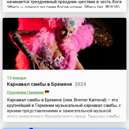
начинается трехдневный праздник-шествие в честь бога
Эбису — одного из семи богов удачи. Эбису (яп. 恵比須)
считается богом богатства, покровителем рыбаков и
торговцев. Предание гласит, что богиня Солнца
направила Эбису на Землю и превратила в рыбака,
чтобы он сам добывал себе хлеб насущный. Поэтому-то
Эбису издавна считается покровителем людей этих п...
13 января
Карнавал самбы в Бремене
2024
Праздники Германии
Карнавал самбы в Бремене (нем. Bremer Karneval) – это
крупнейший в Германии музыкальный карнавал самбы, с
яркими представлениями и зажигательной музыкой
этого энергичного бразильского танца. Танцоры самбы
со всей Германии приезжают, чтобы принять участие в
уличном карнавале, а тысячи туристов – чтобы увидеть