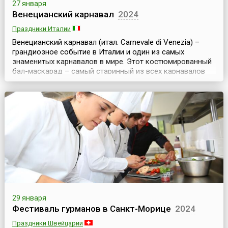
27 января
Венецианский карнавал
2024
Праздники Италии
Венецианский карнавал (итал. Carnevale di Venezia) –
грандиозное событие в Италии и один из самых
знаменитых карнавалов в мире. Этот костюмированный
бал-маскарад – самый старинный из всех карнавалов
планеты, ежегодно проходящий в Венеции.
Традиционный Венецианский карнавал продолжается
более двух недель – дата его открытия зависит от
начала католического Великого поста, а заканчивается
он нака...
29 января
Фестиваль гурманов в Санкт-Морице
2024
Праздники Швейцарии