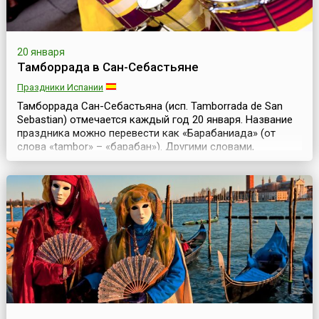
20 января
Тамборрада в Сан-Себастьяне
Праздники Испании
Тамборрада Сан-Себастьяна (исп. Tamborrada de San
Sebastian) отмечается каждый год 20 января. Название
праздника можно перевести как «Барабаниада» (от
слова «tambor» – «барабан»). Другими словами,
Тамборрада – это день ударников и любых ударных
инструментов. Жители Сан-Себастьяна посвящают
праздник покровителю города – святому
Себастьяну.Существуют различные версии
происхождения этого праз...