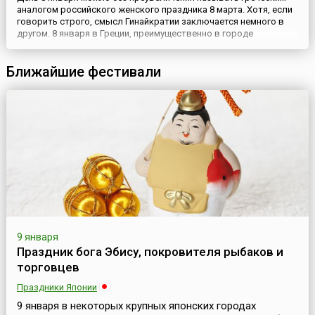
аналогом российского женского праздника 8 марта. Хотя, если
говорить строго, смысл Гинайкратии заключается немного в
другом. 8 января в Греции, преимущественно в городе
Моноклисия (греч. Μονοκκλησιά), а также во многих деревнях и
селах северной части страны проходит женский фестиваль
Ближайшие фестивали
Гинайкратия (греч. γυναικοκρατία). В этот день в с...
9 января
Праздник бога Эбису, покровителя рыбаков и
торговцев
Праздники Японии
9 января в некоторых крупных японских городах