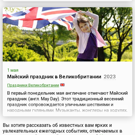
ремесло трубочиста окутывала некая таинственность.
Ходили легенды о богатых джентльменах, которые
теряли своих детей и после долгих лет безутешного горя
находили их среди трубочистов. Истории окруж...
1 мая
Майский праздник в Великобритании
2023
Праздники Великобритании
В первый понедельник мая англичане отмечают Майский
праздник (англ. May Day). Этот традиционный весенний
праздник сопровождается уличными шествиями и
народными гуляньями. Музыканты, жонглеры на ходулях,
менестрели и харчевни создают здесь подлинную
атмосферу средневекового карнавала.В этот день
Вы хотите рассказать об известных вам ярких и
народ пляшет под майским деревом, украшенным
увлекательных ежегодных событиях, отмечаемых в
разноцветными ленточками, наряжается в Зеленого