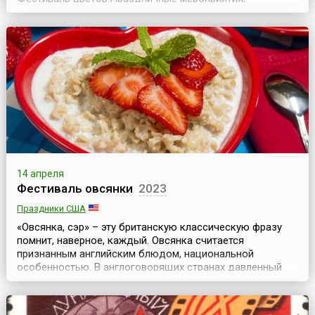
посвящённые Дню Рождения основателя одной из
мировых религий, были известны ещё в начале нашей
эры, хотя популярность приобрели во второй половине
19 века.Все церемониальные действия, проводящиеся в
этот ден...
14 апреля
Фестиваль овсянки
2023
Праздники США
«Овсянка, сэр» – эту британскую классическую фразу
помнит, наверное, каждый. Овсянка считается
признанным английским блюдом, национальной
особенностью. В англоговорящих странах давленный
овес (овсяные хлопья) известен под названием
«протестантский овес» (англ. Quakers oats). Так же
называется и каша из хлопьев. Однако не только