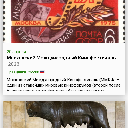
туманный Альбион может похвастать своей любовью к
этому замечательному...
20 апреля
Московский Международный Кинофестиваль
2023
Праздники России
Московский Международный Кинофестиваль (ММКФ) –
один из старейших мировых кинофорумов (второй после
Венецианского кинофестиваля) и один из самых
представительных киносмотров в мире наряду с
кинофестивалями в Берлине, Каннах, Венеции, Сан-
Себастьяне и Карловых Варах. Он был создан в целях
развития культурного обмена, взаимопонимания между
народами и сотрудничества между кинематографистами
всего мир...