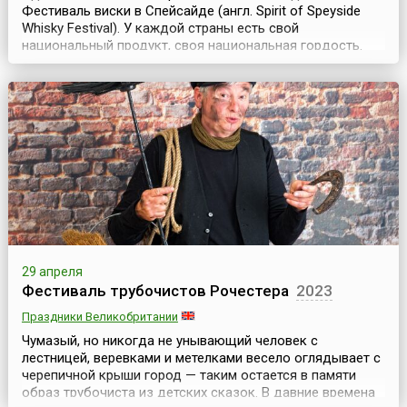
Фестиваль виски в Спейсайде (англ. Spirit of Speyside
Whisky Festival). У каждой страны есть свой
национальный продукт, своя национальная гордость.
Шотландцы гордятся своим виски. С наступлением
весны в Шотландии начинается пора фестивалей и
праздников, посвященных виски. Первым стартует The
Spirit of Speyside Whisky Festival, который длится 6 ...
29 апреля
Фестиваль трубочистов Рочестера
2023
Праздники Великобритании
Чумазый, но никогда не унывающий человек с
лестницей, веревками и метелками весело оглядывает с
черепичной крыши город — таким остается в памяти
образ трубочиста из детских сказок. В давние времена