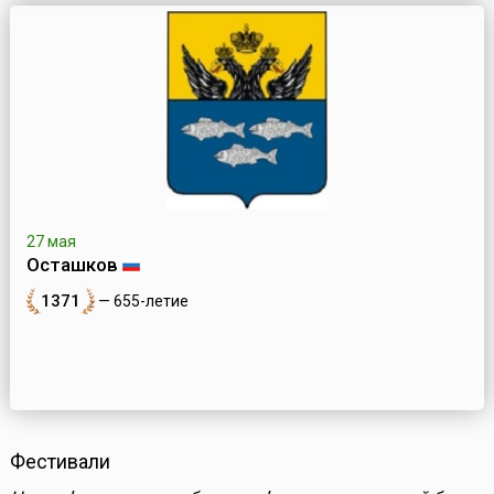
27 мая
Осташков
1371
— 655-летие
Фестивали