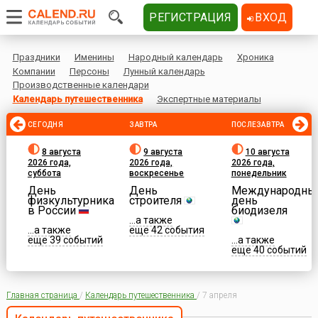
РЕГИСТРАЦИЯ
ВХОД
Праздники
Именины
Народный календарь
Хроника
Компании
Персоны
Лунный календарь
Производственные календари
Календарь путешественника
Экспертные материалы
СЕГОДНЯ
ЗАВТРА
ПОСЛЕЗАВТРА
8 августа
9 августа
10 августа
2026 года,
2026 года,
2026 года,
суббота
воскресенье
понедельник
День
День
Международны
физкультурника
строителя
день
в России
биодизеля
...а также
...а также
еще 42 события
еще 39 событий
...а также
еще 40 событий
Главная страница
/
Календарь путешественника
/
7 апреля