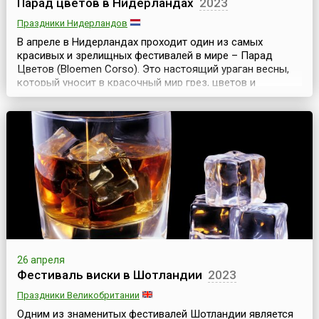
Парад цветов в Нидерландах
2023
Праздники Нидерландов
В апреле в Нидерландах проходит один из самых
красивых и зрелищных фестивалей в мире – Парад
Цветов (Bloemen Corso). Это настоящий ураган весны,
который уносит в красочный мир грез, цветов и
солнца.Весь праздник цветов длится 5 дней, но главное
мероприятие – парад проходит в субботу. По традиции,
цветочное шествие, начинающееся в 9 утра в
Нордвейке, представляет собой большую праздничную
колон...
26 апреля
Фестиваль виски в Шотландии
2023
Праздники Великобритании
Одним из знаменитых фестивалей Шотландии является