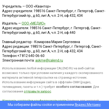
Учредитель — ООО «Квантор»
Адрес учредителя: 198516 Санкт-Петербург, г. Петергоф, Санкт-
Петербургский пр., д.60, лит.А, ч.п. 2-Н, оф.432, 434
Издатель —
ООО «МЕДИО»
Адрес издателя: 198516 Санкт-Петербург, г. Петергоф, Санкт-
Петербургский пр., д.60, лит.А, ч.п. 2-Н, оф.440
Главный редактор - Комарова Мария Сергеевна
Адрес редакции:
198516
Санкт-Петербург, г. Петергоф
,
Санкт-
Петербургский пр., д.60, лит.А, ч.п. 2-Н, оф.432, 434
Телефон:
+7 812 640-06-60
Электронная почта:
askme@calend.ru
Использование любой информации CALEND.RU на веб-сайтах
возможно только при условии наличия у каждого скопированного
материала активной гиперссылки на страницу-источник.
Использование информации сайта в оффлайн-СМИ (радио,
телевидение, газеты и т.п.) требует
особого согласования
. Для
согласования
отправьте запрос
.
Изменить настройки конфиденциальности
(только для жителей
Мы собираем файлы cookie и применяем
Яндекс.Метрику
.
EEA).