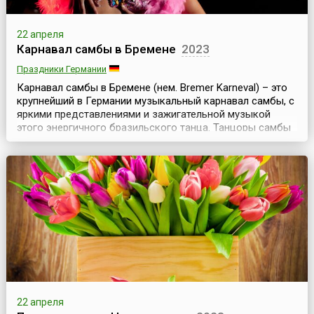
22 апреля
Карнавал самбы в Бремене
2023
Праздники Германии
Карнавал самбы в Бремене (нем. Bremer Karneval) – это
крупнейший в Германии музыкальный карнавал самбы, с
яркими представлениями и зажигательной музыкой
этого энергичного бразильского танца. Танцоры самбы
со всей Германии приезжают, чтобы принять участие в
уличном карнавале, а тысячи туристов – чтобы увидеть
это яркий праздник.Вольный ганзейский город Бремен –
это старинный и красивый город Ге...
22 апреля