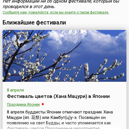
Нет информации ни об одном фестивале, который бы
проводился в этот день.
Сообщите нам, пожалуйста, если вы знаете о таком фестивале.
Ближайшие фестивали
8 апреля
Фестиваль цветов (Хана Мацури) в Японии
Праздники Японии
8 апреля буддисты Японии отмечают праздник Хана
Мацури (яп. 花祭) или Камбут(ц)у-э. Посвящён он
появлению на свет Будды, и часто упоминается как
Фестиваль цветов.Праздничные мероприятия,