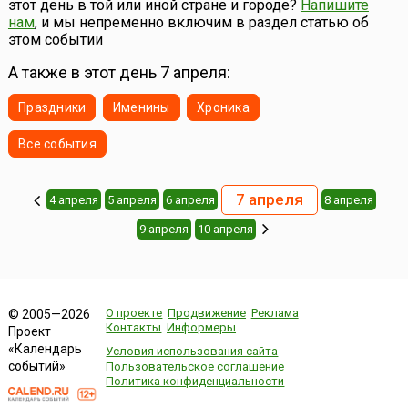
этот день в той или иной стране и городе?
Напишите
Джека (...
нам
, и мы непременно включим в раздел статью об
этом событии
А также в этот день 7 апреля:
Праздники
Именины
Хроника
Все события
7 апреля
4 апреля
5 апреля
6 апреля
8 апреля
9 апреля
10 апреля
О проекте
Продвижение
Реклама
© 2005—2026
Контакты
Информеры
Проект
«Календарь
Условия использования сайта
событий»
Пользовательское соглашение
Политика конфиденциальности