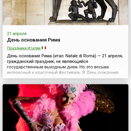
21 апреля
День основания Рима
Праздники Италии
День основание Рима (итал. Natale di Roma) — 21 апреля,
гражданский праздник, не являющийся
государственным выходным днем. Но это весьма
интересный и красочный фестиваль. В День рождения
Рима совершается символическое открытие ворот
города, чтобы в них смогли войти как жители Рима, так и
многочисленные туристы. Празднование продолжается,
как правило, несколько дней и может начинаться до
самой даты...