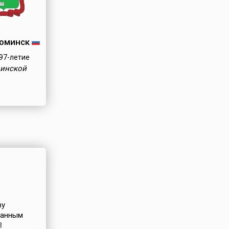
оминск
97-летие
оинской
зу
нанным
В