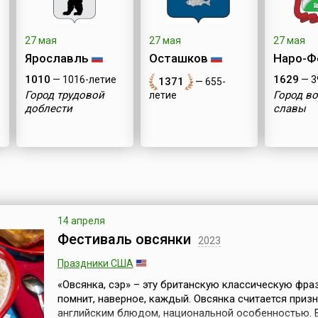
27 мая
27 мая
27 мая
Ярославль
Осташков
Наро-Ф
1010
1629
— 1016-летие
— 3
1371
— 655-
Город трудовой
Город в
летие
доблести
славы
14 апреля
Фестиваль овсянки
2023
Праздники США
«Овсянка, сэр» – эту британскую классическую фра
помнит, наверное, каждый. Овсянка считается приз
английским блюдом, национальной особенностью. 