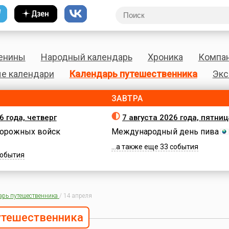
енины
Народный календарь
Хроника
Компа
е календари
Календарь путешественника
Экс
ЗАВТРА
6 года, четверг
7 августа 2026 года, пятниц
орожных войск
Международный день пива
...а также еще 33 события
 события
арь путешественника
/
14 апреля
утешественника