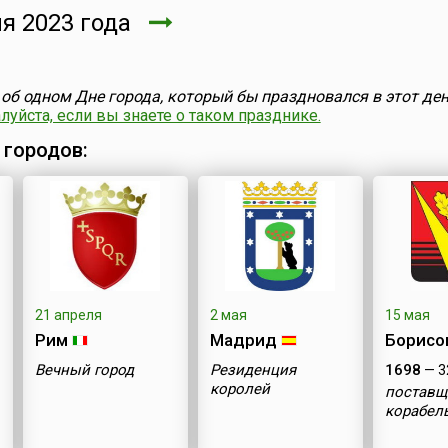
я 2023 года
об одном Дне города, который бы праздновался в этот ден
уйста, если вы знаете о таком празднике.
 городов:
21 апреля
2 мая
15 мая
Рим
Мадрид
Борисо
Вечный город
Резиденция
1698
— 3
королей
поставщ
корабел