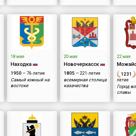
18 мая
20 мая
22 мая
Находка
Новочеркасск
Можай
1950
1805
— 76-летие
— 221-летие
1231
Самый южный на
всемирная столица
летие
востоке
казачества
Город в
славы