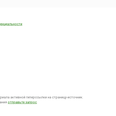
раны.
 этом все:
т
их
енциальности
иала активной гиперссылки на страницу-источник.
вания
отправьте запрос
.