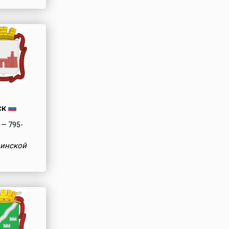
ск
— 795-
оинской