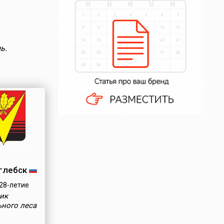
ь.
глебск
28-летие
ик
ьного леса