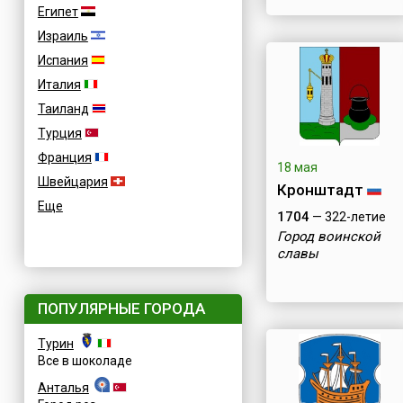
Египет
Израиль
Испания
Италия
Таиланд
Турция
Франция
18 мая
Швейцария
Кронштадт
Еще
1704
— 322-летие
Город воинской
славы
ПОПУЛЯРНЫЕ ГОРОДА
Турин
Все в шоколаде
Анталья