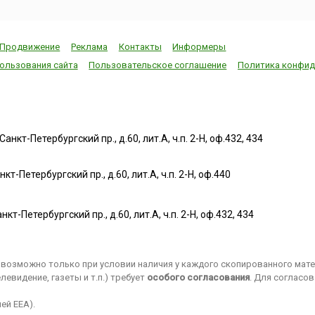
флоры своей ст
майским
все вокруг поражает глаз
Учитывается при
ным
буйством красок, некогда
от подсчета мес
вызывавшим столько
Продвижение
Реклама
Контакты
Информеры
скоплений редк
ется в
сказаний об е...
растений ...
ользования сайта
Пользовательское соглашение
Политика конфид
нкт-Петербургский пр., д.60, лит.А, ч.п. 2-Н, оф.432, 434
т-Петербургский пр., д.60, лит.А, ч.п. 2-Н, оф.440
нкт-Петербургский пр., д.60, лит.А, ч.п. 2-Н, оф.432, 434
возможно только при условии наличия у каждого скопированного матер
евидение, газеты и т.п.) требует
особого согласования
. Для согласо
ей EEA).