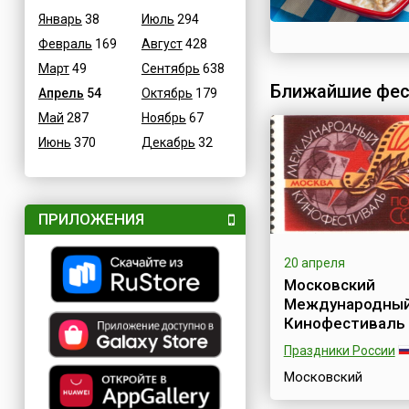
Январь
38
Июль
294
Февраль
169
Август
428
Март
49
Сентябрь
638
Ближайшие фес
Апрель
54
Октябрь
179
Май
287
Ноябрь
67
Июнь
370
Декабрь
32
ПРИЛОЖЕНИЯ
20 апреля
Московский
Международны
Кинофестиваль
Праздники России
Московский
Международный