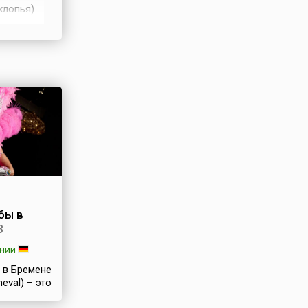
хлопья)
л.
. Однако
ей
бы в
3
ании
 в Бремене
neval) – это
ермании