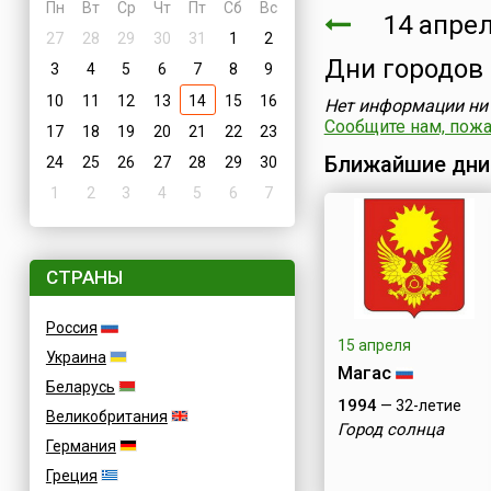
Пн
Вт
Ср
Чт
Пт
Сб
Вс
14 апрел
27
28
29
30
31
1
2
Дни городов
3
4
5
6
7
8
9
10
11
12
13
14
15
16
Нет информации ни 
Сообщите нам, пожал
17
18
19
20
21
22
23
Ближайшие дни
24
25
26
27
28
29
30
1
2
3
4
5
6
7
СТРАНЫ
Россия
15 апреля
Украина
Магас
Беларусь
1994
— 32-летие
Великобритания
Город солнца
Германия
Греция