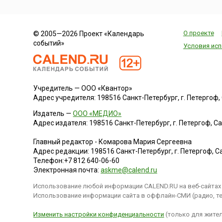
народ пляшет под 
деревом, украшен
разноцветными
О проекте
© 2005—2026 Проект «Календарь
ленточками, наряжа
событий»
Зеленого Джека (...
Условия исп
Учредитель — ООО «Квантор»
Адрес учредителя: 198516 Санкт-Петербург, г. Петергоф, Са
Издатель —
ООО «МЕДИО»
Адрес издателя: 198516 Санкт-Петербург, г. Петергоф, Санк
Главный редактор - Комарова Мария Сергеевна
Адрес редакции:
198516
Санкт-Петербург, г. Петергоф
,
Са
Телефон:
+7 812 640-06-60
Электронная почта:
askme@calend.ru
Использование любой информации CALEND.RU на веб-сайтах 
Использование информации сайта в оффлайн-СМИ (радио, тел
Изменить настройки конфиденциальности
(только для жител