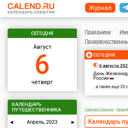
Журнал
Праздники
Им
СЕГОДНЯ
Производственны
Август
6
СЕГОДНЯ
6 августа 202
День Железнод
России
четверг
...а также еще 33
КАЛЕНДАРЬ
ПУТЕШЕСТВЕННИКА
Главная страница
/
Календ
Календарь п
Апрель, 2023
◀
▶