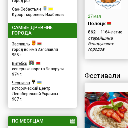
Город роз
Сан-Себастьян
Курорт королевы Изабеллы
27 мая
Полоцк
САМЫЕ ДРЕВНИЕ
862
— 1164-летие
ГОРОДА
старейшина
белорусских
Заславль
городов
город во имя Изяславля
985 г.
Витебск
северные ворота Беларуси
Фестивали
974 г.
Чернигов
исторический центр
Левобережной Украины
907 г.
ПО МЕСЯЦАМ