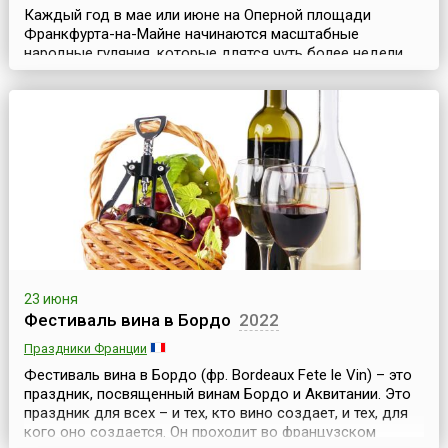
Каждый год в мае или июне на Оперной площади
Франкфурта-на-Майне начинаются масштабные
народные гуляния, которые длятся чуть более недели.
Фестиваль «Опернплацфест» (Opernplatzfest) – одно из
главных светских мероприятий этого немецкого города.
Иногда его называют балом под открытым
небом.Здание Старой оперы или Оперный театр был
построен в 1872–1880 годы в стиле итальянского
ренессанса. В год...
23 июня
Фестиваль вина в Бордо
2022
Праздники Франции
Фестиваль вина в Бордо (фр. Bordeaux Fete le Vin) – это
праздник, посвященный винам Бордо и Аквитании. Это
праздник для всех – и тех, кто вино создает, и тех, для
кого оно создается. Он проходит во французском