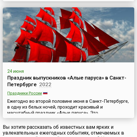
городе Бордо в июне и проводится, как правило, раз в
два года.Регион Бордо, уже давно известный своими
винами (тем более, что Франция во все века была
страной виноградников и отменного в...
24 июня
Праздник выпускников «Алые паруса» в Санкт-
Петербурге
2022
Праздники России
Ежегодно во второй половине июня в Санкт-Петербурге,
в одну из белых ночей, проходит красивый и
масштабный праздник «Алые паруса». Это
общегородской праздник выпускников средних школ
северной столицы России. Хотя фиксированной даты у
Вы хотите рассказать об известных вам ярких и
него нет, но, как правило, он проводится в субботу,
увлекательных ежегодных событиях, отмечаемых в
максимально ближайшую к самой светлой ночи. Но