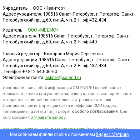
Учредитель — ООО «Квантор»
Адрес учредителя: 198516 Санкт-Петербург, г. Петергоф, Санкт-
Петербургский пр., д.60, лит.А, ч.п. 2-Н, оф.432, 434
Издатель —
ООО «МЕДИО»
Адрес издателя: 198516 Санкт-Петербург, г. Петергоф, Санкт-
Петербургский пр., д.60, лит.А, ч.п. 2-Н, оф.440
Главный редактор - Комарова Мария Сергеевна
Адрес редакции:
198516
Санкт-Петербург, г. Петергоф
,
Санкт-
Петербургский пр., д.60, лит.А, ч.п. 2-Н, оф.432, 434
Телефон:
+7 812 640-06-60
Электронная почта:
askme@calend.ru
Использование любой информации CALEND.RU на веб-сайтах
возможно только при условии наличия у каждого скопированного
материала активной гиперссылки на страницу-источник.
Использование информации сайта в оффлайн-СМИ (радио,
телевидение, газеты и т.п.) требует
особого согласования
. Для
согласования
отправьте запрос
.
Изменить настройки конфиденциальности
(только для жителей
Мы собираем файлы cookie и применяем
Яндекс.Метрику
.
EEA).