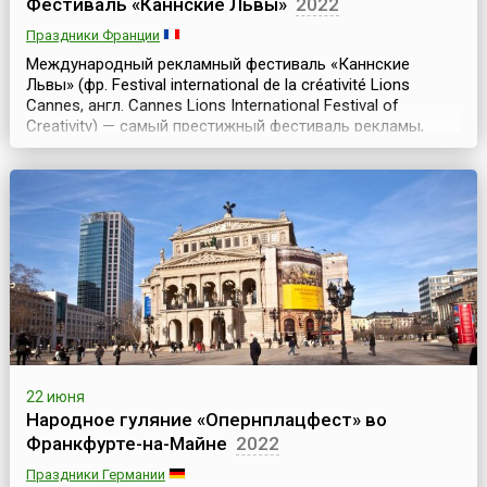
Фестиваль «Каннские Львы»
2022
Праздники Франции
Международный рекламный фестиваль «Каннские
Львы» (фр. Festival international de la créativité Lions
Cannes, англ. Cannes Lions International Festival of
Creativity) — самый престижный фестиваль рекламы,
собирающий огромную аудиторию профессионалов в
области мирового маркетинга и рекламы. Он проводится
в июне и длится 5 дней.История фестиваля началась в
1954 году, когда, находясь под впечатлен...
22 июня
Народное гуляние «Опернплацфест» во
Франкфурте-на-Майне
2022
Праздники Германии