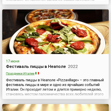
планете событий в области электронной музыки и
знаменитым брендом Барселоны.Sonar проходит
ежегодно с 1994 года, это трехдневный фестиваль,
который начинается в середине июня – в четверг и
заканчивается в выходны...
17 июня
Фестиваль пиццы в Неаполе
2022
Праздники Италии
Фестиваль пиццы в Неаполе «Pizzavillage» – это главный
фестиваль пиццы в мире и одно из ярчайших событий
Италии. Он проходит летом и длится примерно неделю,
становясь местом паломничества всех любителей этого
известного итальянского блюда. Традиционно на это
событие съезжаются гости из многих стран мира. На
несколько дней весь Неаполь наполняется