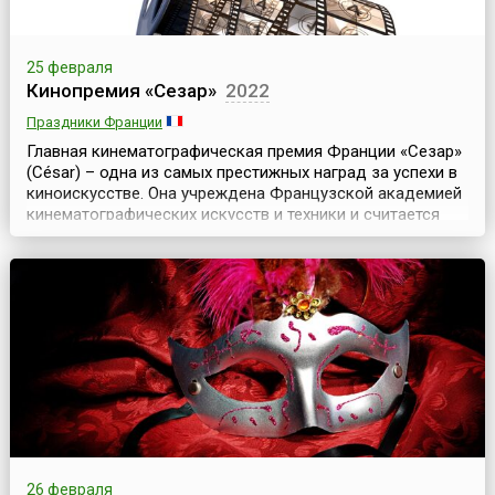
25 февраля
Кинопремия «Сезар»
2022
Праздники Франции
Главная кинематографическая премия Франции «Сезар»
(César) – одна из самых престижных наград за успехи в
киноискусстве. Она учреждена Французской академией
кинематографических искусств и техники и считается
европейским аналогом «Оскара».Идею премии
предложил в 1974 году продюсер и первый президент
Французской киноакадемии Жорж Кравенн. Он назвал
ее в честь своего друга – скульптора, известного...
26 февраля