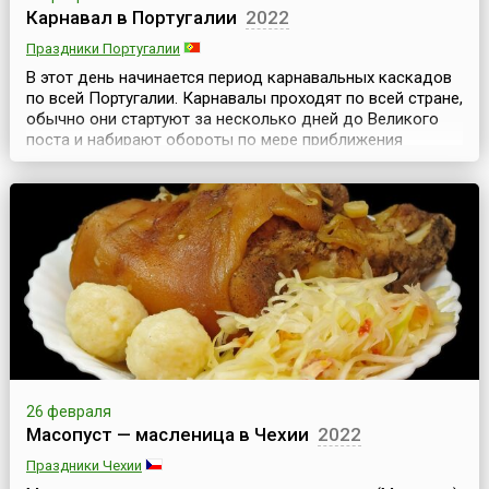
Карнавал в Португалии
2022
Праздники Португалии
В этот день начинается период карнавальных каскадов
по всей Португалии. Карнавалы проходят по всей стране,
обычно они стартуют за несколько дней до Великого
поста и набирают обороты по мере приближения
Жирного вторника — последнего праздничного дня. Что
и когда — расписано по дням, и веселье плотно
заполняет собой все время. Так, в пятницу — бал-
маскарад и прибытие короля карнавала, в воскресе...
26 февраля
Масопуст — масленица в Чехии
2022
Праздники Чехии