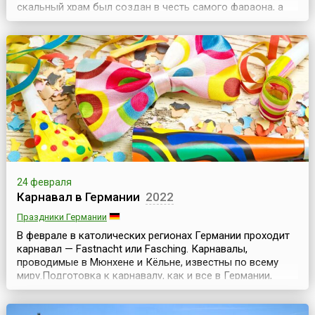
скальный храм был создан в честь самого фараона, а
малый — в честь богини Хахтор и жены фараона
Нефертари. Причиной создания этих двух храмов
послужила победа Рамсеса над хеттами.Перед храмом
были возведены четыре 20-метровые статуи: три статуи
изоб...
24 февраля
Карнавал в Германии
2022
Праздники Германии
В феврале в католических регионах Германии проходит
карнавал — Fastnacht или Fasching. Карнавалы,
проводимые в Мюнхене и Кёльне, известны по всему
миру.Подготовка к карнавалу, как и все в Германии,
начинается загодя, еще в ноябре. 11 ноября в 11 часов
11 минут по всей стране проходят первые собрания