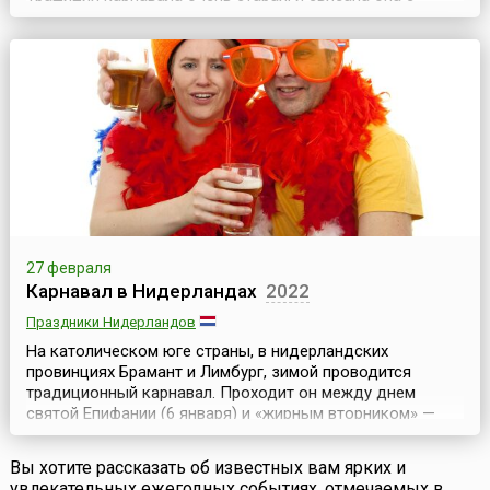
простой идеей: перед Великим постом надо всласть
наесться, напиться и нагуляться. Что может быть
веселее, ярче и интереснее карнавала?! Карнавальное
воскресенье, понедельник и вторник — пик люксембур...
27 февраля
Карнавал в Нидерландах
2022
Праздники Нидерландов
На католическом юге страны, в нидерландских
провинциях Брамант и Лимбург, зимой проводится
традиционный карнавал. Проходит он между днем
святой Епифании (6 января) и «жирным вторником» —
Марди Гра. Начинается карнавал, как правило, в феврале
или начале марта, за 40 дней до Пасхи, обычно в
Вы хотите рассказать об известных вам ярких и
воскресенье и длится три дня. Дни карнавала
увлекательных ежегодных событиях, отмечаемых в