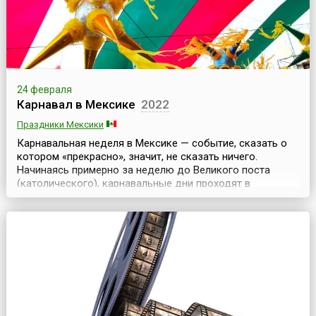
24 февраля
Карнавал в Мексике
2022
Праздники Мексики
Карнавальная неделя в Мексике — событие, сказать о
котором «прекрасно», значит, не сказать ничего.
Начинаясь примерно за неделю до Великого поста
(католического), карнавальные дни проходят в
обстановке красочных и шумных уличных парадов,
несмолкающей музыки, танцев и фейерверков. Многие
называют мексиканский карнавал вторым Марди Гра
(таким, какой проходит в Новом Орлеане).Во время
карнав...