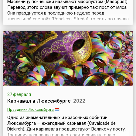
Масленицу по-чешски называют масопустом (Мasopust).
Перевод этого слова звучит примерно так: пост от мяса.
Она празднуется в последнюю неделю перед
«пепельной средой» (Popelecni Streda), то есть до начала
сорокадневного пасхального поста. Обычай веселиться
и пировать в конце зимы пришел в Чехию в 13 веке из
Германии (поэтому, например, в Моравии вместо
«масопуст» говорят «фашанк» — название, п...
27 февраля
Карнавал в Люксембурге
2022
Праздники Люксембурга
Одно из знаменательных и красочных событий
Люксембурга — ежегодный карнавал (Cavalcade de
Diekirch). Дни карнавала предшествуют Великому посту.
Традиция карнавала очень старая, и связана она с