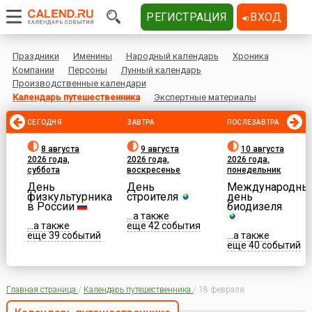
РЕГИСТРАЦИЯ
ВХОД
Праздники
Именины
Народный календарь
Хроника
Компании
Персоны
Лунный календарь
Производственные календари
Календарь путешественника
Экспертные материалы
СЕГОДНЯ
ЗАВТРА
ПОСЛЕЗАВТРА
8 августа
9 августа
10 августа
2026 года,
2026 года,
2026 года,
суббота
воскресенье
понедельник
День
День
Международны
физкультурника
строителя
день
в России
биодизеля
...а также
...а также
еще 42 события
еще 39 событий
...а также
еще 40 событий
Главная страница
/
Календарь путешественника
/
18 февраля