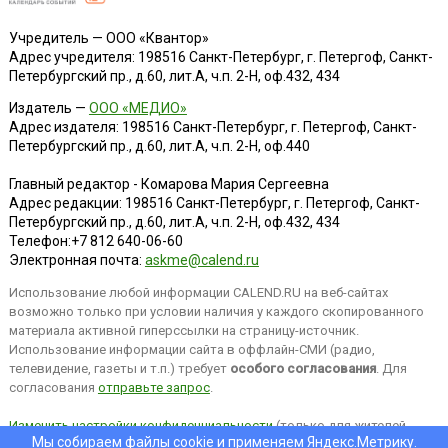
Учредитель — ООО «Квантор»
Адрес учредителя: 198516 Санкт-Петербург, г. Петергоф, Санкт-
Петербургский пр., д.60, лит.А, ч.п. 2-Н, оф.432, 434
Издатель —
ООО «МЕДИО»
Адрес издателя: 198516 Санкт-Петербург, г. Петергоф, Санкт-
Петербургский пр., д.60, лит.А, ч.п. 2-Н, оф.440
Главный редактор - Комарова Мария Сергеевна
Адрес редакции:
198516
Санкт-Петербург, г. Петергоф
,
Санкт-
Петербургский пр., д.60, лит.А, ч.п. 2-Н, оф.432, 434
Телефон:
+7 812 640-06-60
Электронная почта:
askme@calend.ru
Использование любой информации CALEND.RU на веб-сайтах
возможно только при условии наличия у каждого скопированного
материала активной гиперссылки на страницу-источник.
Использование информации сайта в оффлайн-СМИ (радио,
телевидение, газеты и т.п.) требует
особого согласования
. Для
согласования
отправьте запрос
.
Изменить настройки конфиденциальности
(только для жителей
Мы собираем файлы cookie и применяем
Яндекс.Метрику
.
EEA).