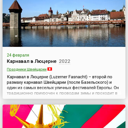
активистов карнавала, и официально объявляется
начало 5 времени года — карнавала. В этот день н...
24 февраля
Карнавал в Люцерне
2022
Праздники Швейцарии
Карнавал в Люцерне (Luzerner Fasnacht) – второй по
размаху карнавал Швейцарии (после Базельского) и
один из самых веселых уличных фестивалей Европы. Он
традиционно приурочен к проводам зимы и проходит в
преддверии Великого поста в течение 6 дней, его еще
называют Швейцарской Масленицей.Каждый год в
конце зимы этот веселый карнавал выплескивается на
улицы и площади старого города Люцерна – толп...