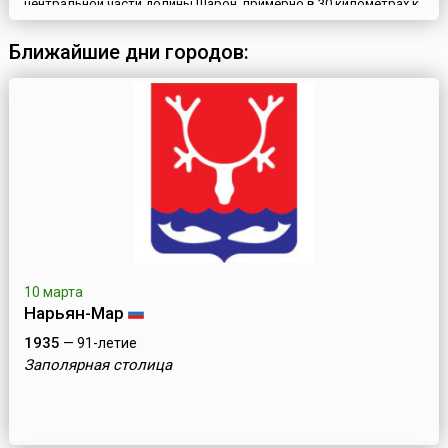
центральной части долины Шарон, примерно в 30 километрах к
северу от Тель-Авива и в 50 километрах к югу от
Хайфы.Нетания – молодой город, ему нет и ста лет. Его
Ближайшие дни городов:
основали выходцы из Восточной Европы 18 февраля 1929 года.
Свое имя город получил в честь сионистского деятеля и ф...
10 марта
Нарьян-Мар
1935
— 91-летие
Заполярная столица