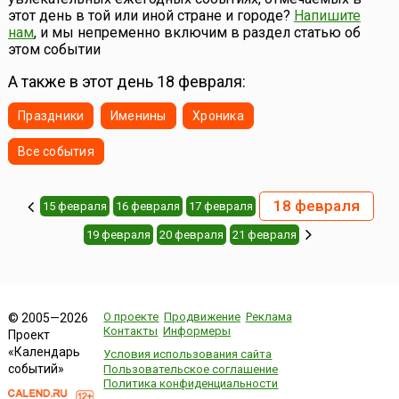
предшествуют Великому посту. Традиция карнавала
этот день в той или иной стране и городе?
Напишите
очень старая, ...
нам
, и мы непременно включим в раздел статью об
этом событии
А также в этот день 18 февраля:
Праздники
Именины
Хроника
Все события
18 февраля
15 февраля
16 февраля
17 февраля
19 февраля
20 февраля
21 февраля
О проекте
Продвижение
Реклама
© 2005—2026
Контакты
Информеры
Проект
«Календарь
Условия использования сайта
событий»
Пользовательское соглашение
Политика конфиденциальности