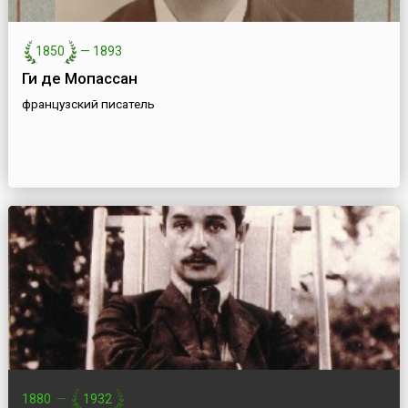
1850
—
1893
Ги де Мопассан
французский писатель
1880
—
1932