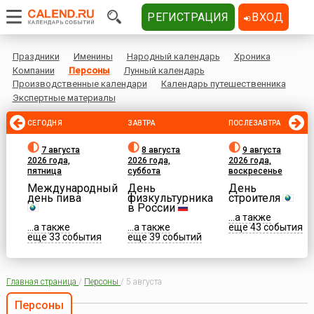
РЕГИСТРАЦИЯ
ВХОД
Праздники
Именины
Народный календарь
Хроника
Компании
Персоны
Лунный календарь
Производственные календари
Календарь путешественника
Экспертные материалы
СЕГОДНЯ
ЗАВТРА
ПОСЛЕЗАВТРА
7 августа
8 августа
9 августа
2026 года,
2026 года,
2026 года,
пятница
суббота
воскресенье
Международный
День
День
день пива
физкультурника
строителя
в России
...а также
...а также
...а также
еще 43 события
еще 33 события
еще 39 событий
Главная страница
/
Персоны
/
5 августа
Персоны