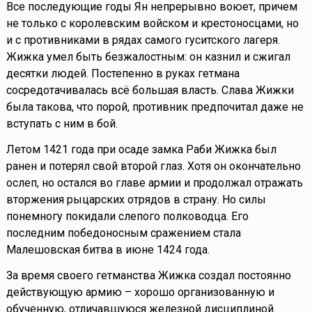
Все последующие годы Ян непрерывно воюет, причем
не только с королевским войском и крестоносцами, но
и с противниками в рядах самого гуситского лагеря.
Жижка умел быть безжалостным: он казнил и сжигал
десятки людей. Постепенно в руках гетмана
сосредотачивалась всё большая власть. Слава Жижки
была такова, что порой, противник предпочитал даже не
вступать с ним в бой.
Летом 1421 года при осаде замка Раби Жижка был
ранен и потерял свой второй глаз. Хотя он окончательно
ослеп, но остался во главе армии и продолжал отражать
вторжения рыцарских отрядов в страну. Но силы
понемногу покидали слепого полководца. Его
последним победоносным сражением стала
Малешовская битва в июне 1424 года.
За время своего гетманства Жижка создал постоянно
действующую армию – хорошо организованную и
обученную, отличавшуюся железной дисциплиной.