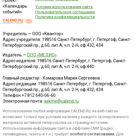
Проект
«Календарь
Условия использования сайта
событий»
Пользовательское соглашение
Политика конфиденциальности
Учредитель — ООО «Квантор»
Адрес учредителя: 198516 Санкт-Петербург, г. Петергоф, Санкт-
Петербургский пр., д.60, лит.А, ч.п. 2-Н, оф.432, 434
Издатель —
ООО «МЕДИО»
Адрес издателя: 198516 Санкт-Петербург, г. Петергоф, Санкт-
Петербургский пр., д.60, лит.А, ч.п. 2-Н, оф.440
Главный редактор - Комарова Мария Сергеевна
Адрес редакции:
198516
Санкт-Петербург, г. Петергоф
,
Санкт-
Петербургский пр., д.60, лит.А, ч.п. 2-Н, оф.432, 434
Телефон:
+7 812 640-06-60
Электронная почта:
askme@calend.ru
Использование любой информации CALEND.RU на веб-сайтах
возможно только при условии наличия у каждого скопированного
материала активной гиперссылки на страницу-источник.
Использование информации сайта в оффлайн-СМИ (радио,
телевидение, газеты и т.п.) требует
особого согласования
. Для