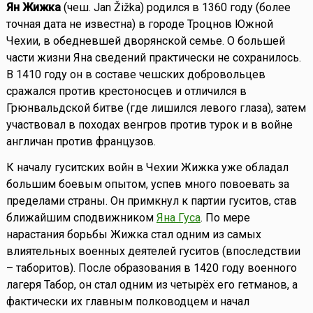
Ян Жижка
(чеш. Jan Žižka) родился в 1360 году (более
точная дата не известна) в городе Троцнов Южной
Чехии, в обедневшей дворянской семье. О большей
части жизни Яна сведений практически не сохранилось.
В 1410 году он в составе чешских добровольцев
сражался против крестоносцев и отличился в
Грюнвальдской битве (где лишился левого глаза), затем
участвовал в походах венгров против турок и в войне
англичан против французов.
К началу гуситских войн в Чехии Жижка уже обладал
большим боевым опытом, успев много повоевать за
пределами страны. Он примкнул к партии гуситов, став
ближайшим сподвижником
Яна Гуса
. По мере
нарастания борьбы Жижка стал одним из самых
влиятельных военных деятелей гуситов (впоследствии
– таборитов). После образования в 1420 году военного
лагеря Табор, он стал одним из четырёх его гетманов, а
фактически их главным полководцем и начал