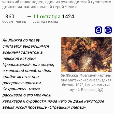
чешский полководец, один из руководителей гуситского
движения, национальный герой Чехии
1360
—
11 октября
1424
666 лет назад
602 года назад
Ян Жижка по праву
считается выдающимся
военным талантом в
чешской истории.
Превосходный полководец
с железной волей, он был
Ян Жижка (Фрагмент картины
крайне жесток при
Яна Матейко «Грюнвальдская
расправе с врагами.
битва», 1878, Национальный
Сохранилось много
музей, Варшава,
)
рассказов о его мрачном
характере и суровости, из-за чего он даже некоторое
время носил прозвище «Страшный слепец».