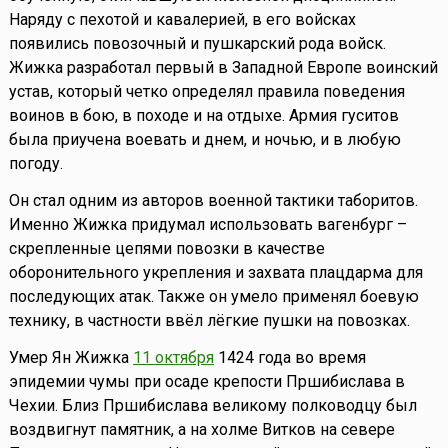
Наряду с пехотой и кавалерией, в его войсках
появились повозочный и пушкарский рода войск.
Жижка разработал первый в Западной Европе воинский
устав, который четко определял правила поведения
воинов в бою, в походе и на отдыхе. Армия гуситов
была приучена воевать и днем, и ночью, и в любую
погоду.
Он стал одним из авторов военной тактики таборитов.
Именно Жижка придумал использовать вагенбург –
скрепленные цепями повозки в качестве
оборонительного укрепления и захвата плацдарма для
последующих атак. Также он умело применял боевую
технику, в частности ввёл лёгкие пушки на повозках.
Умер Ян Жижка
11 октября
1424 года во время
эпидемии чумы при осаде крепости Пршибислава в
Чехии. Близ Пршибислава великому полководцу был
воздвигнут памятник, а на холме Витков на севере