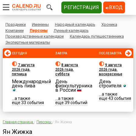
РЕГИСТРАЦИЯ
ВХОД
Праздники
Именины
Народный календарь
Хроника
Компании
Персоны
Лунный календарь
Производственные календари
Календарь путешественника
Экспертные материалы
СЕГОДНЯ
ЗАВТРА
ПОСЛЕЗАВТРА
7 августа
8 августа
9 августа
2026 года,
2026 года,
2026 года,
пятница
суббота
воскресенье
Международный
День
День
день пива
физкультурника
строителя
в России
...а также
...а также
...а также
еще 43 события
еще 33 события
еще 39 событий
Главная страница
/
Персоны
/
Ян Жижка
Ян Жижка