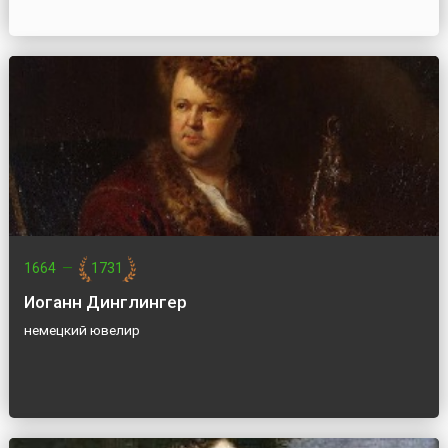
1664
—
1731
Иоганн Динглингер
немецкий ювелир