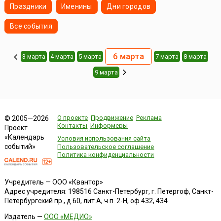
Праздники
Именины
Дни городов
Все события
6 марта
3 марта
4 марта
5 марта
7 марта
8 марта
9 марта
О проекте
Продвижение
Реклама
© 2005—2026
Контакты
Информеры
Проект
«Календарь
Условия использования сайта
событий»
Пользовательское соглашение
Политика конфиденциальности
Учредитель — ООО «Квантор»
Адрес учредителя: 198516 Санкт-Петербург, г. Петергоф, Санкт-
Петербургский пр., д.60, лит.А, ч.п. 2-Н, оф.432, 434
Издатель —
ООО «МЕДИО»