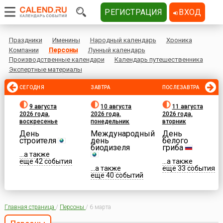
РЕГИСТРАЦИЯ
ВХОД
Праздники
Именины
Народный календарь
Хроника
Компании
Персоны
Лунный календарь
Производственные календари
Календарь путешественника
Экспертные материалы
СЕГОДНЯ
ЗАВТРА
ПОСЛЕЗАВТРА
9 августа
10 августа
11 августа
2026 года,
2026 года,
2026 года,
воскресенье
понедельник
вторник
День
Международный
День
строителя
день
белого
биодизеля
гриба
...а также
еще 42 события
...а также
...а также
еще 33 события
еще 40 событий
Главная страница
/
Персоны
/
6 марта