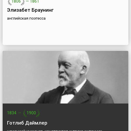
1806
—
1861
Элизабет Браунинг
английская поэтесса
1834
—
1900
Готлиб Даймлер