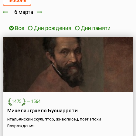
Персоны
6 марта
Все
Дни рождения
Дни памяти
1475
—
1564
Микеланджело Буонарроти
итальянский скульптор, живописец, поэт эпохи
Возрождения