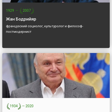
1929
—
2007
Жан Бодрийяр
французский социолог, культуролог и философ-
постмодернист
1934
—
2020