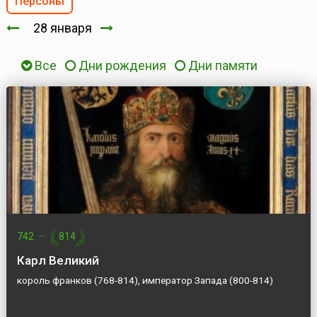
Персоны
28 января
Все
Дни рождения
Дни памяти
742
—
814
Карл Великий
король франков (768-814), император Запада (800-814)