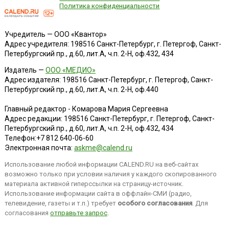
Политика конфиденциальности
Учредитель — ООО «Квантор»
Адрес учредителя: 198516 Санкт-Петербург, г. Петергоф, Санкт-
Петербургский пр., д.60, лит.А, ч.п. 2-Н, оф.432, 434
Издатель —
ООО «МЕДИО»
Адрес издателя: 198516 Санкт-Петербург, г. Петергоф, Санкт-
Петербургский пр., д.60, лит.А, ч.п. 2-Н, оф.440
Главный редактор - Комарова Мария Сергеевна
Адрес редакции:
198516
Санкт-Петербург, г. Петергоф
,
Санкт-
Петербургский пр., д.60, лит.А, ч.п. 2-Н, оф.432, 434
Телефон:
+7 812 640-06-60
Электронная почта:
askme@calend.ru
Использование любой информации CALEND.RU на веб-сайтах
возможно только при условии наличия у каждого скопированного
материала активной гиперссылки на страницу-источник.
Использование информации сайта в оффлайн-СМИ (радио,
телевидение, газеты и т.п.) требует
особого согласования
. Для
согласования
отправьте запрос
.