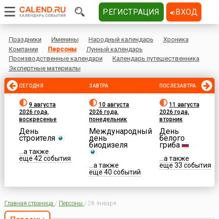
РЕГИСТРАЦИЯ
ВХОД
Праздники
Именины
Народный календарь
Хроника
Компании
Персоны
Лунный календарь
Производственные календари
Календарь путешественника
Экспертные материалы
СЕГОДНЯ
ЗАВТРА
ПОСЛЕЗАВТРА
9 августа
10 августа
11 августа
2026 года,
2026 года,
2026 года,
воскресенье
понедельник
вторник
День
Международный
День
строителя
день
белого
биодизеля
гриба
...а также
еще 42 события
...а также
...а также
еще 33 события
еще 40 событий
Главная страница
/
Персоны
/
28 января