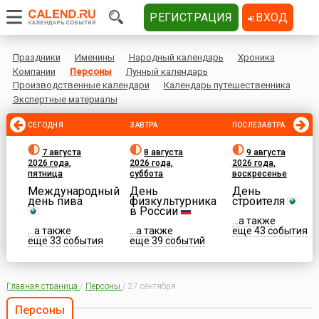
РЕГИСТРАЦИЯ
ВХОД
Праздники
Именины
Народный календарь
Хроника
Компании
Персоны
Лунный календарь
Производственные календари
Календарь путешественника
Экспертные материалы
СЕГОДНЯ
ЗАВТРА
ПОСЛЕЗАВТРА
7 августа
8 августа
9 августа
2026 года,
2026 года,
2026 года,
пятница
суббота
воскресенье
Международный
День
День
день пива
физкультурника
строителя
в России
...а также
...а также
...а также
еще 43 события
еще 33 события
еще 39 событий
Главная страница
/
Персоны
/
27 сентября
Персоны