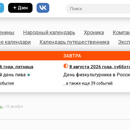
енины
Народный календарь
Хроника
Компа
е календари
Календарь путешественника
Эксп
ЗАВТРА
6 года, пятница
8 августа 2026 года, суббот
 день пива
День физкультурника в Росси
 события
...а также еще 39 событий
ны
/
28 декабря