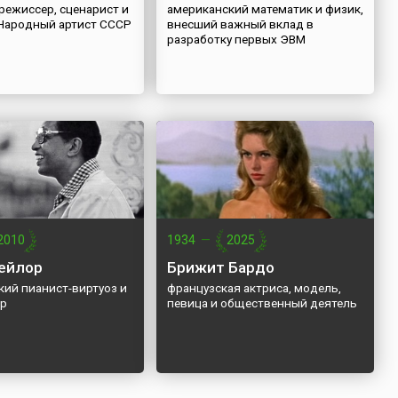
режиссер, сценарист и
американский математик и физик,
 Народный артист СССР
внесший важный вклад в
разработку первых ЭВМ
2010
1934
—
2025
ейлор
Брижит Бардо
кий пианист-виртуоз и
французская актриса, модель,
ор
певица и общественный деятель