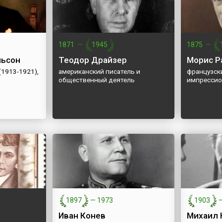
1871
—
1945
1875
—
льсон
Теодор Драйзер
Морис Р
(1913-1921),
американский писатель и
французск
общественный деятель
импрессио
1897
—
1973
1903
Иван Конев
Михаил 