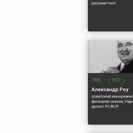
русский поэт
1906
—
1973
Александр Роу
советский кинорежис
фильмов-сказок, На
артист РСФСР