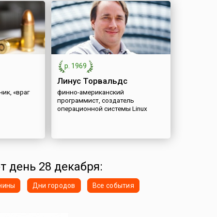
р. 1969
Линус Торвальдс
ик, «враг
финно-американский
программист, создатель
операционной системы Linux
от день 28 декабря:
нины
Дни городов
Все события