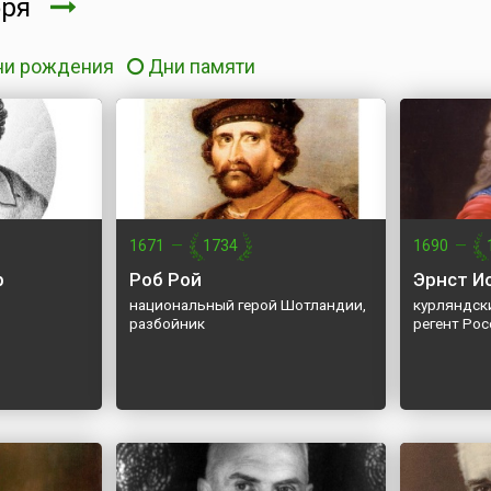
бря
ни рождения
Дни памяти
1671
—
1734
1690
—
р
Роб Рой
Эрнст И
национальный герой Шотландии,
курляндски
разбойник
регент Ро