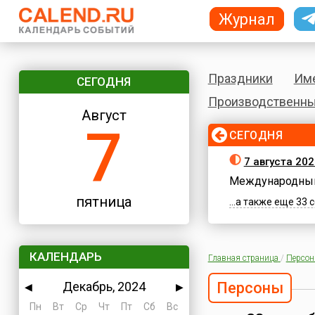
Журнал
Праздники
Им
СЕГОДНЯ
Производственны
Август
7
СЕГОДНЯ
7 августа 202
Международный
пятница
...а также еще 33
КАЛЕНДАРЬ
Главная страница
/
Персо
Декабрь, 2024
Персоны
◀
▶
Пн
Вт
Ср
Чт
Пт
Сб
Вс