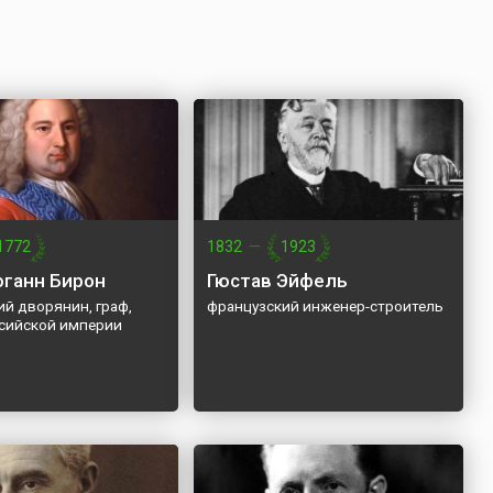
1772
1832
—
1923
оганн Бирон
Гюстав Эйфель
й дворянин, граф,
французский инженер-строитель
ссийской империи