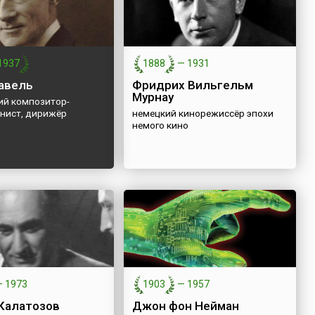
1937
1888
—
1931
авель
Фридрих Вильгельм
Мурнау
ий композитор-
нист, дирижёр
немецкий кинорежиссёр эпохи
немого кино
—
1973
1903
—
1957
Калатозов
Джон фон Нейман