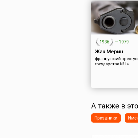
1936
—
1979
Жак Мерин
французский преступн
государства №1»
А также в эт
Праздники
Име