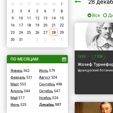
28 дека
25
26
27
28
29
30
1
2
3
4
5
6
7
8
Все
Д
9
10
11
12
13
14
15
16
17
18
19
20
21
22
23
24
25
26
27
28
29
30
31
1
2
3
4
5
1656
—
1708
ПО МЕСЯЦАМ
Жозеф Турнефо
французский ботаник
Январь
562
Июль
579
Февраль
521
Август
504
Март
553
Сентябрь
498
Апрель
544
Октябрь
547
Май
517
Ноябрь
524
Июнь
525
Декабрь
597