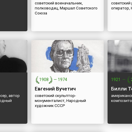
советский военачальник,
советский 
полководец, Маршал Советского
оператор,
Союза
1908
—
1974
1921
—
Евгений Вучетич
Билли Т
сер, автор
советский скульптор-
американс
родный
монументалист, Народный
композит
художник СССР