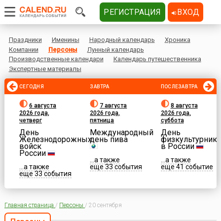
РЕГИСТРАЦИЯ
ВХОД
Праздники
Именины
Народный календарь
Хроника
Компании
Персоны
Лунный календарь
Производственные календари
Календарь путешественника
Экспертные материалы
СЕГОДНЯ
ЗАВТРА
ПОСЛЕЗАВТРА
6 августа
7 августа
8 августа
2026 года,
2026 года,
2026 года,
четверг
пятница
суббота
День
Международный
День
Железнодорожных
день пива
физкультурника
войск
в России
России
...а также
...а также
...а также
еще 33 события
еще 41 событие
еще 33 события
Главная страница
/
Персоны
/
20 сентября