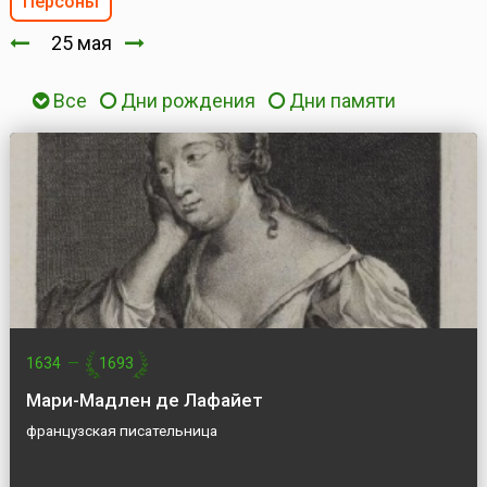
Персоны
25 мая
Все
Дни рождения
Дни памяти
1634
—
1693
Мари-Мадлен де Лафайет
французская писательница