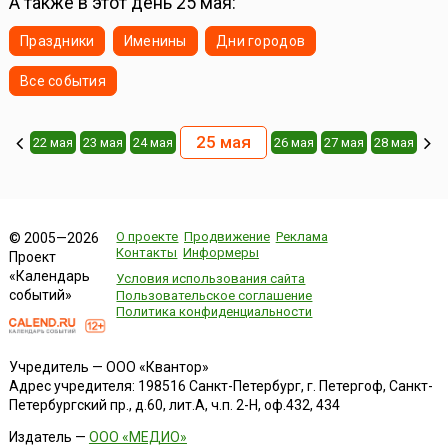
А также в этот день 25 мая:
Праздники
Именины
Дни городов
Все события
25 мая
22 мая
23 мая
24 мая
26 мая
27 мая
28 мая
О проекте
Продвижение
Реклама
© 2005—2026
Контакты
Информеры
Проект
«Календарь
Условия использования сайта
событий»
Пользовательское соглашение
Политика конфиденциальности
Учредитель — ООО «Квантор»
Адрес учредителя: 198516 Санкт-Петербург, г. Петергоф, Санкт-
Петербургский пр., д.60, лит.А, ч.п. 2-Н, оф.432, 434
Издатель —
ООО «МЕДИО»