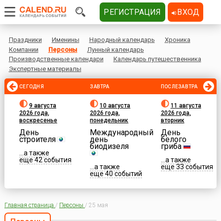
РЕГИСТРАЦИЯ
ВХОД
Праздники
Именины
Народный календарь
Хроника
Компании
Персоны
Лунный календарь
Производственные календари
Календарь путешественника
Экспертные материалы
СЕГОДНЯ
ЗАВТРА
ПОСЛЕЗАВТРА
9 августа
10 августа
11 августа
2026 года,
2026 года,
2026 года,
воскресенье
понедельник
вторник
День
Международный
День
строителя
день
белого
биодизеля
гриба
...а также
еще 42 события
...а также
...а также
еще 33 события
еще 40 событий
Главная страница
/
Персоны
/
25 мая