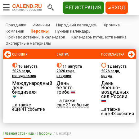
РЕГИСТРАЦИЯ
ВХОД
Праздники
Именины
Народный календарь
Хроника
Компании
Персоны
Лунный календарь
Производственные календари
Календарь путешественника
Экспертные материалы
СЕГОДНЯ
ЗАВТРА
ПОСЛЕЗАВТРА
10 августа
11 августа
12 августа
2026 года,
2026 года,
2026 года,
понедельник
вторник
среда
Международный
День
День
день
белого
Военно-
биодизеля
гриба
воздушных
сил России
...а также
...а также
еще 31 событие
еще 41 событие
...а также
еще 43 события
Главная страница
/
Персоны
/
6 ноября