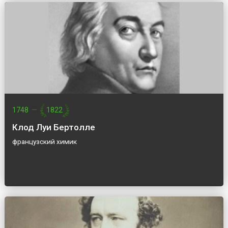
1748
—
1822
Клод Луи Бертолле
французский химик