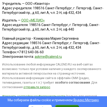
Учредитель — ООО «Квантор»
Адрес учредителя: 198516 Санкт-Петербург, г. Петергоф, Санкт-
Петербургский пр., д.60, лит.А, ч.п. 2-Н, оф.432, 434
Издатель —
ООО «МЕДИО»
Адрес издателя: 198516 Санкт-Петербург, г. Петергоф, Санкт-
Петербургский пр., д.60, лит.А, ч.п. 2-Н, оф.440
Главный редактор - Комарова Мария Сергеевна
Адрес редакции:
198516
Санкт-Петербург, г. Петергоф
,
Санкт-
Петербургский пр., д.60, лит.А, ч.п. 2-Н, оф.432, 434
Телефон:
+7 812 640-06-60
Электронная почта:
askme@calend.ru
Использование любой информации CALEND.RU на веб-сайтах
возможно только при условии наличия у каждого скопированного
материала активной гиперссылки на страницу-источник.
Использование информации сайта в оффлайн-СМИ (радио,
телевидение, газеты и т.п.) требует
особого согласования
. Для
согласования
отправьте запрос
.
Изменить настройки конфиденциальности
(только для жителей
Мы собираем файлы cookie и применяем
Яндекс.Метрику
.
EEA).