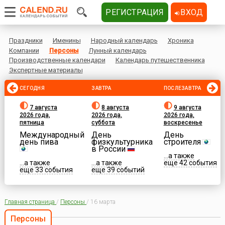
РЕГИСТРАЦИЯ
ВХОД
Праздники
Именины
Народный календарь
Хроника
Компании
Персоны
Лунный календарь
Производственные календари
Календарь путешественника
Экспертные материалы
СЕГОДНЯ
ЗАВТРА
ПОСЛЕЗАВТРА
7 августа
8 августа
9 августа
2026 года,
2026 года,
2026 года,
пятница
суббота
воскресенье
Международный
День
День
день пива
физкультурника
строителя
в России
...а также
...а также
...а также
еще 42 события
еще 33 события
еще 39 событий
Главная страница
/
Персоны
/
16 марта
Персоны