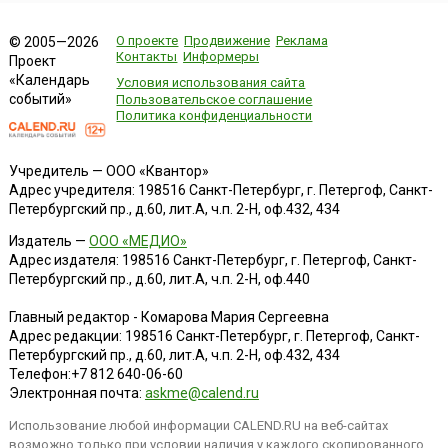
О проекте
Продвижение
Реклама
© 2005—2026
Контакты
Информеры
Проект
«Календарь
Условия использования сайта
событий»
Пользовательское соглашение
Политика конфиденциальности
Учредитель — ООО «Квантор»
Адрес учредителя: 198516 Санкт-Петербург, г. Петергоф, Санкт-
Петербургский пр., д.60, лит.А, ч.п. 2-Н, оф.432, 434
Издатель —
ООО «МЕДИО»
Адрес издателя: 198516 Санкт-Петербург, г. Петергоф, Санкт-
Петербургский пр., д.60, лит.А, ч.п. 2-Н, оф.440
Главный редактор - Комарова Мария Сергеевна
Адрес редакции:
198516
Санкт-Петербург, г. Петергоф
,
Санкт-
Петербургский пр., д.60, лит.А, ч.п. 2-Н, оф.432, 434
Телефон:
+7 812 640-06-60
Электронная почта:
askme@calend.ru
Использование любой информации CALEND.RU на веб-сайтах
возможно только при условии наличия у каждого скопированного