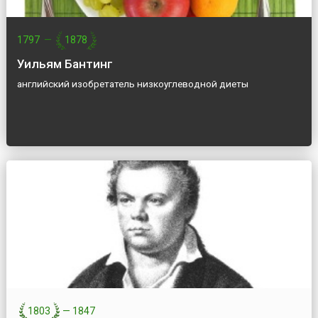
1797
—
1878
Уильям Бантинг
английский изобретатель низкоуглеводной диеты
1803
—
1847