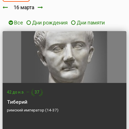
16 марта
Все
Дни рождения
Дни памяти
42 до н.э.
—
37
Тиберий
римский император (14-37)