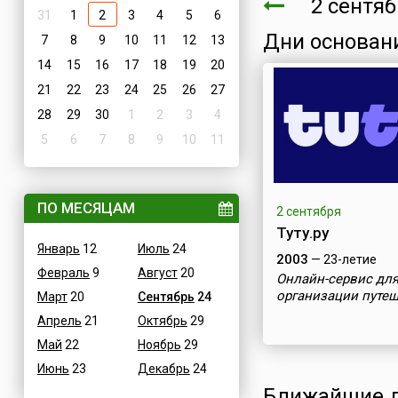
2 сентя
31
1
2
3
4
5
6
Дни основан
7
8
9
10
11
12
13
14
15
16
17
18
19
20
21
22
23
24
25
26
27
28
29
30
1
2
3
4
5
6
7
8
9
10
11
ПО МЕСЯЦАМ
2 сентября
Туту.ру
Январь
12
Июль
24
2003
— 23-летие
Февраль
9
Август
20
Онлайн-сервис дл
организации путе
Март
20
Сентябрь
24
Апрель
21
Октябрь
29
Май
22
Ноябрь
29
Июнь
23
Декабрь
24
Ближайшие д