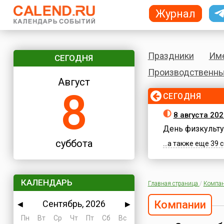
Журнал
Праздники
Им
СЕГОДНЯ
Производственны
Август
8
СЕГОДНЯ
8 августа 202
День физкульту
суббота
...а также еще 39
КАЛЕНДАРЬ
Главная страница
/
Компа
Сентябрь, 2026
Компании
◀
▶
Пн
Вт
Ср
Чт
Пт
Сб
Вс