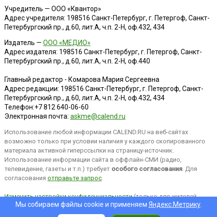
Учредитель — ООО «Квантор»
Адрес учредителя: 198516 Санкт-Петербург, г. Петергоф, Санкт-
Петербургский пр., д.60, лит.А, ч.п. 2-Н, оф.432, 434
Издатель —
ООО «МЕДИО»
Адрес издателя: 198516 Санкт-Петербург, г. Петергоф, Санкт-
Петербургский пр., д.60, лит.А, ч.п. 2-Н, оф.440
Главный редактор - Комарова Мария Сергеевна
Адрес редакции:
198516
Санкт-Петербург, г. Петергоф
,
Санкт-
Петербургский пр., д.60, лит.А, ч.п. 2-Н, оф.432, 434
Телефон:
+7 812 640-06-60
Электронная почта:
askme@calend.ru
Использование любой информации CALEND.RU на веб-сайтах
возможно только при условии наличия у каждого скопированного
материала активной гиперссылки на страницу-источник.
Использование информации сайта в оффлайн-СМИ (радио,
телевидение, газеты и т.п.) требует
особого согласования
. Для
согласования
отправьте запрос
.
Изменить настройки конфиденциальности
(только для жителей
Мы собираем файлы cookie и применяем
Яндекс.Метрику
.
EEA).