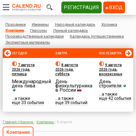
РЕГИСТРАЦИЯ
ВХОД
Праздники
Именины
Народный календарь
Хроника
Компании
Персоны
Лунный календарь
Производственные календари
Календарь путешественника
Экспертные материалы
СЕГОДНЯ
ЗАВТРА
ПОСЛЕЗАВТРА
7 августа
8 августа
9 августа
2026 года,
2026 года,
2026 года,
пятница
суббота
воскресенье
Международный
День
День
день пива
физкультурника
строителя
в России
...а также
...а также
...а также
еще 42 события
еще 33 события
еще 39 событий
Главная страница
/
Компании
/
8 апреля
Компании