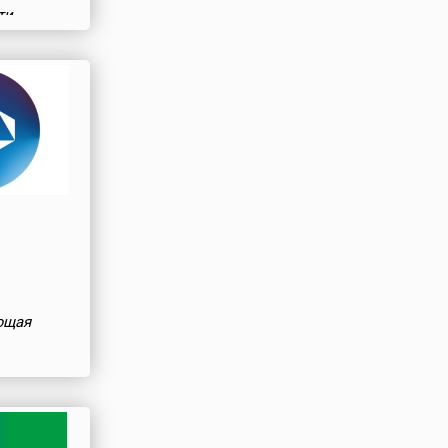
ти
ющая