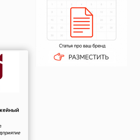
ужейный
е
дприятие