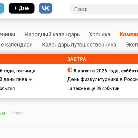
енины
Народный календарь
Хроника
Компа
е календари
Календарь путешественника
Эксп
ЗАВТРА
6 года, пятница
8 августа 2026 года, суббот
 день пива
День физкультурника в Росси
 события
...а также еще 39 событий
нии
/
3 февраля