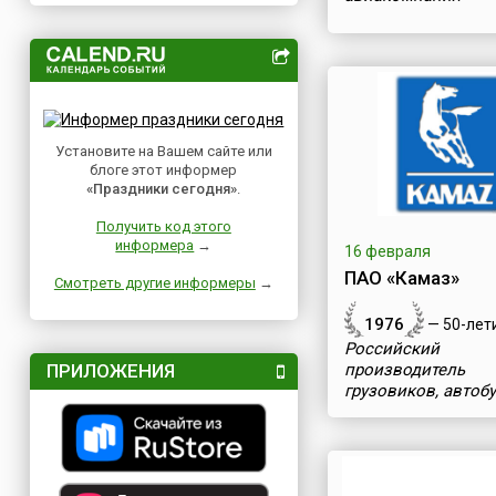
Установите на Вашем сайте или
блоге этот информер
«Праздники сегодня»
.
Получить код этого
информера
→
16 февраля
ПАО «Камаз»
Смотреть другие информеры
→
1976
— 50-лет
Российский
ПРИЛОЖЕНИЯ
производитель
грузовиков, автоб
дизельных двигат