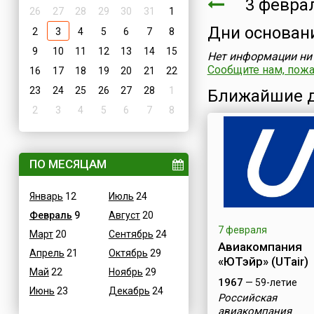
3 февр
26
27
28
29
30
31
1
Дни основан
2
3
4
5
6
7
8
9
10
11
12
13
14
15
Нет информации ни 
Сообщите нам, пожал
16
17
18
19
20
21
22
23
24
25
26
27
28
1
Ближайшие д
2
3
4
5
6
7
8
ПО МЕСЯЦАМ
Январь
12
Июль
24
Февраль
9
Август
20
7 февраля
Март
20
Сентябрь
24
Авиакомпания
Апрель
21
Октябрь
29
«ЮТэйр» (UTair)
Май
22
Ноябрь
29
1967
— 59-летие
Июнь
23
Декабрь
24
Российская
авиакомпания