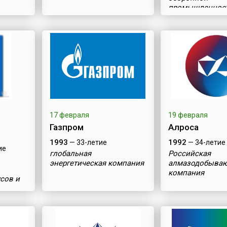
промышленнос
17 февраля
19 февраля
Газпром
Алроса
1993
1992
— 33-летие
— 34-летие
ие
глобальная
Российская
энергетическая компания
алмазодобыва
компания
усов и
елей