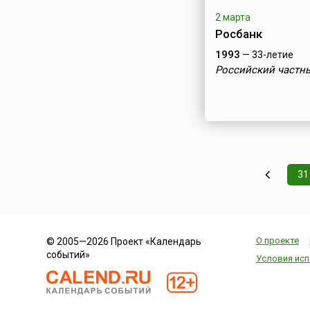
2 марта
Росбанк
1993
— 33-летие
Российский частн
31
О проекте
© 2005—2026 Проект «Календарь
событий»
Условия исп