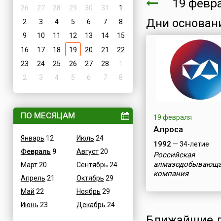
19 февр
26
27
28
29
30
31
1
Дни основан
2
3
4
5
6
7
8
9
10
11
12
13
14
15
16
17
18
19
20
21
22
23
24
25
26
27
28
1
2
3
4
5
6
7
8
ПО МЕСЯЦАМ
19 февраля
Алроса
Январь
12
Июль
24
1992
— 34-летие
Февраль
9
Август
20
Российская
алмазодобывающ
Март
20
Сентябрь
24
компания
Апрель
21
Октябрь
29
Май
22
Ноябрь
29
Июнь
23
Декабрь
24
Ближайшие д