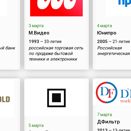
3 марта
4 марта
М.Видео
Юнипро
1993
2005
— 33-летие
— 21-летие
ый банк
российская торговая сеть
Российская
по продаже бытовой
энергетическая
техники и электроники
7 марта
ДФильтр
5 марта
2013
— 13-летие