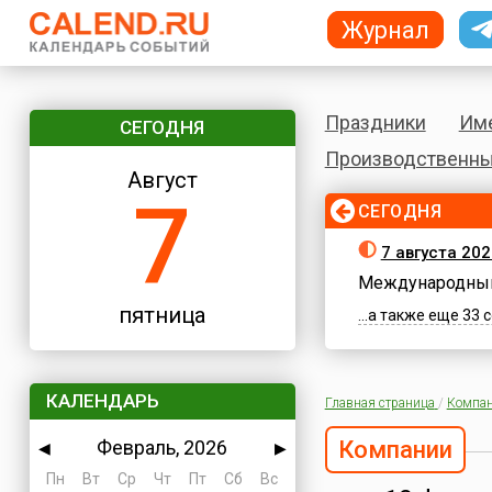
Журнал
Праздники
Им
СЕГОДНЯ
Производственны
Август
7
СЕГОДНЯ
7 августа 202
Международный
пятница
...а также еще 33
КАЛЕНДАРЬ
Главная страница
/
Компа
Февраль, 2026
Компании
◀
▶
Пн
Вт
Ср
Чт
Пт
Сб
Вс