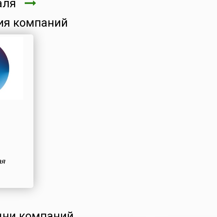
аля
ия компаний
ая
ни компаний