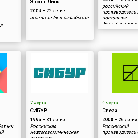
Экспо-Линк
российский
2004
— 22-летие
производитель 
агентство бизнес-событий
поставщик
фильтрационно
я
оборудования и
расходных мате
7 марта
9 марта
СИБУР
Свеза
1995
2000
— 31-летие
— 26-летие
ботчик
Российская
Российский
ий
нефтегазохимическая
производитель