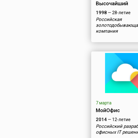
Высочайший
1998
— 28-летие
Российская
золотодобывающа
компания
7 марта
МойОфис
2014
— 12-летие
Российский разра
офисных IT решен