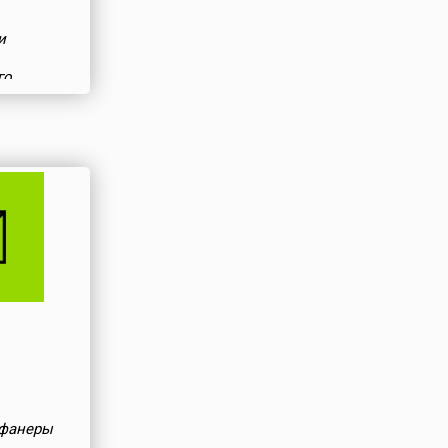
и
го
риалов
 фанеры