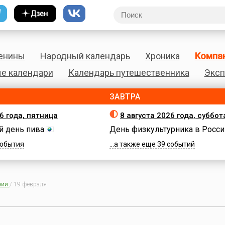
енины
Народный календарь
Хроника
Компа
е календари
Календарь путешественника
Эксп
ЗАВТРА
6 года, пятница
8 августа 2026 года, суббот
 день пива
День физкультурника в Росси
 события
...а также еще 39 событий
нии
/
19 февраля