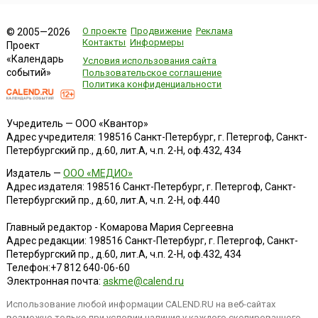
О проекте
Продвижение
Реклама
© 2005—2026
Контакты
Информеры
Проект
«Календарь
Условия использования сайта
событий»
Пользовательское соглашение
Политика конфиденциальности
Учредитель — ООО «Квантор»
Адрес учредителя: 198516 Санкт-Петербург, г. Петергоф, Санкт-
Петербургский пр., д.60, лит.А, ч.п. 2-Н, оф.432, 434
Издатель —
ООО «МЕДИО»
Адрес издателя: 198516 Санкт-Петербург, г. Петергоф, Санкт-
Петербургский пр., д.60, лит.А, ч.п. 2-Н, оф.440
Главный редактор - Комарова Мария Сергеевна
Адрес редакции:
198516
Санкт-Петербург, г. Петергоф
,
Санкт-
Петербургский пр., д.60, лит.А, ч.п. 2-Н, оф.432, 434
Телефон:
+7 812 640-06-60
Электронная почта:
askme@calend.ru
Использование любой информации CALEND.RU на веб-сайтах
возможно только при условии наличия у каждого скопированного