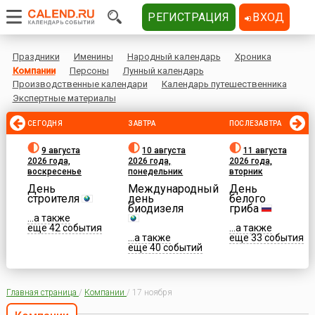
РЕГИСТРАЦИЯ
ВХОД
Праздники
Именины
Народный календарь
Хроника
Компании
Персоны
Лунный календарь
Производственные календари
Календарь путешественника
Экспертные материалы
СЕГОДНЯ
ЗАВТРА
ПОСЛЕЗАВТРА
9 августа
10 августа
11 августа
2026 года,
2026 года,
2026 года,
воскресенье
понедельник
вторник
День
Международный
День
строителя
день
белого
биодизеля
гриба
...а также
еще 42 события
...а также
...а также
еще 33 события
еще 40 событий
Главная страница
/
Компании
/
17 ноября