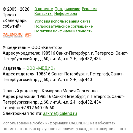
О проекте
Продвижение
Реклама
© 2005—2026
Контакты
Информеры
Проект
«Календарь
Условия использования сайта
событий»
Пользовательское соглашение
Политика конфиденциальности
Учредитель — ООО «Квантор»
Адрес учредителя: 198516 Санкт-Петербург, г. Петергоф, Санкт-
Петербургский пр., д.60, лит.А, ч.п. 2-Н, оф.432, 434
Издатель —
ООО «МЕДИО»
Адрес издателя: 198516 Санкт-Петербург, г. Петергоф, Санкт-
Петербургский пр., д.60, лит.А, ч.п. 2-Н, оф.440
Главный редактор - Комарова Мария Сергеевна
Адрес редакции:
198516
Санкт-Петербург, г. Петергоф
,
Санкт-
Петербургский пр., д.60, лит.А, ч.п. 2-Н, оф.432, 434
Телефон:
+7 812 640-06-60
Электронная почта:
askme@calend.ru
Использование любой информации CALEND.RU на веб-сайтах
возможно только при условии наличия у каждого скопированного