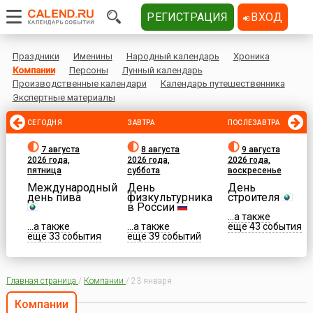
РЕГИСТРАЦИЯ
ВХОД
Праздники
Именины
Народный календарь
Хроника
Компании
Персоны
Лунный календарь
Производственные календари
Календарь путешественника
Экспертные материалы
СЕГОДНЯ
ЗАВТРА
ПОСЛЕЗАВТРА
7 августа
8 августа
9 августа
2026 года,
2026 года,
2026 года,
пятница
суббота
воскресенье
Международный
День
День
день пива
физкультурника
строителя
в России
...а также
...а также
...а также
еще 43 события
еще 33 события
еще 39 событий
Главная страница
/
Компании
/
23 января
Компании