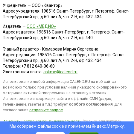
Учредитель — ООО «Квантор»
Адрес учредителя: 198516 Санкт-Петербург, г. Петергоф, Санкт-
Петербургский пр., д.60, лит.А, ч.п. 2-Н, оф.432, 434
Издатель —
ООО «МЕДИО»
Адрес издателя: 198516 Санкт-Петербург, г. Петергоф, Санкт-
Петербургский пр., д.60, лит.А, ч.п. 2-Н, оф.440
Главный редактор - Комарова Мария Сергеевна
Адрес редакции:
198516
Санкт-Петербург, г. Петергоф
,
Санкт-
Петербургский пр., д.60, лит.А, ч.п. 2-Н, оф.432, 434
Телефон:
+7 812 640-06-60
Электронная почта:
askme@calend.ru
Использование любой информации CALEND.RU на веб-сайтах
возможно только при условии наличия у каждого скопированного
материала активной гиперссылки на страницу-источник.
Использование информации сайта в оффлайн-СМИ (радио,
телевидение, газеты и т.п.) требует
особого согласования
. Для
согласования
отправьте запрос
.
Изменить настройки конфиденциальности
(только для жителей
Мы собираем файлы cookie и применяем
Яндекс.Метрику
.
EEA).