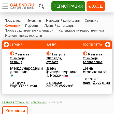
РЕГИСТРАЦИЯ
ВХОД
Праздники
Именины
Народный календарь
Хроника
Компании
Персоны
Лунный календарь
Производственные календари
Календарь путешественника
Экспертные материалы
СЕГОДНЯ
ЗАВТРА
ПОСЛЕЗАВТРА
7 августа
8 августа
9 августа
2026 года,
2026 года,
2026 года,
пятница
суббота
воскресенье
Международный
День
День
день пива
физкультурника
строителя
в России
...а также
...а также
...а также
еще 42 события
еще 33 события
еще 39 событий
Главная страница
/
Компании
/
30 августа
Компании