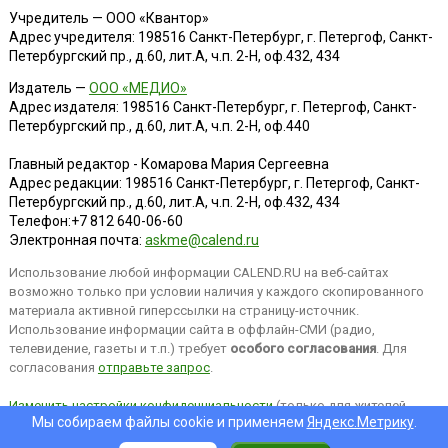
Учредитель — ООО «Квантор»
Адрес учредителя: 198516 Санкт-Петербург, г. Петергоф, Санкт-
Петербургский пр., д.60, лит.А, ч.п. 2-Н, оф.432, 434
Издатель —
ООО «МЕДИО»
Адрес издателя: 198516 Санкт-Петербург, г. Петергоф, Санкт-
Петербургский пр., д.60, лит.А, ч.п. 2-Н, оф.440
Главный редактор - Комарова Мария Сергеевна
Адрес редакции:
198516
Санкт-Петербург, г. Петергоф
,
Санкт-
Петербургский пр., д.60, лит.А, ч.п. 2-Н, оф.432, 434
Телефон:
+7 812 640-06-60
Электронная почта:
askme@calend.ru
Использование любой информации CALEND.RU на веб-сайтах
возможно только при условии наличия у каждого скопированного
материала активной гиперссылки на страницу-источник.
Использование информации сайта в оффлайн-СМИ (радио,
телевидение, газеты и т.п.) требует
особого согласования
. Для
согласования
отправьте запрос
.
Изменить настройки конфиденциальности
(только для жителей
Мы собираем файлы cookie и применяем
Яндекс.Метрику
.
EEA).