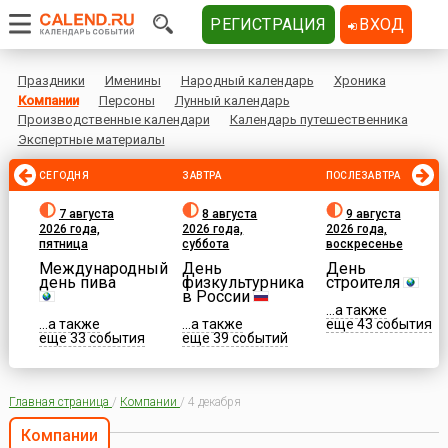
РЕГИСТРАЦИЯ
ВХОД
Праздники
Именины
Народный календарь
Хроника
Компании
Персоны
Лунный календарь
Производственные календари
Календарь путешественника
Экспертные материалы
СЕГОДНЯ
ЗАВТРА
ПОСЛЕЗАВТРА
7 августа
8 августа
9 августа
2026 года,
2026 года,
2026 года,
пятница
суббота
воскресенье
Международный
День
День
день пива
физкультурника
строителя
в России
...а также
...а также
...а также
еще 43 события
еще 33 события
еще 39 событий
Главная страница
/
Компании
/
4 декабря
Компании