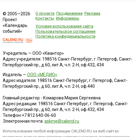
О проекте
Продвижение
Реклама
© 2005—2026
Контакты
Информеры
Проект
«Календарь
Условия использования сайта
событий»
Пользовательское соглашение
Политика конфиденциальности
Учредитель — ООО «Квантор»
Адрес учредителя: 198516 Санкт-Петербург, г. Петергоф, Санкт-
Петербургский пр., д.60, лит.А, ч.п. 2-Н, оф.432, 434
Издатель —
ООО «МЕДИО»
Адрес издателя: 198516 Санкт-Петербург, г. Петергоф, Санкт-
Петербургский пр., д.60, лит.А, ч.п. 2-Н, оф.440
Главный редактор - Комарова Мария Сергеевна
Адрес редакции:
198516
Санкт-Петербург, г. Петергоф
,
Санкт-
Петербургский пр., д.60, лит.А, ч.п. 2-Н, оф.432, 434
Телефон:
+7 812 640-06-60
Электронная почта:
askme@calend.ru
Использование любой информации CALEND.RU на веб-сайтах
возможно только при условии наличия у каждого скопированного