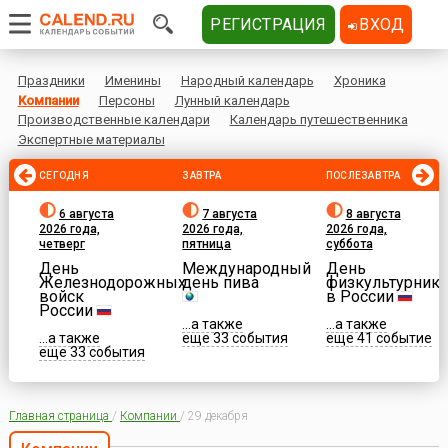
РЕГИСТРАЦИЯ
ВХОД
Праздники
Именины
Народный календарь
Хроника
Компании
Персоны
Лунный календарь
Производственные календари
Календарь путешественника
Экспертные материалы
СЕГОДНЯ
ЗАВТРА
ПОСЛЕЗАВТРА
6 августа
7 августа
8 августа
2026 года,
2026 года,
2026 года,
четверг
пятница
суббота
День
Международный
День
Железнодорожных
день пива
физкультурника
войск
в России
России
...а также
...а также
...а также
еще 33 события
еще 41 событие
еще 33 события
Главная страница
/
Компании
/
29 декабря