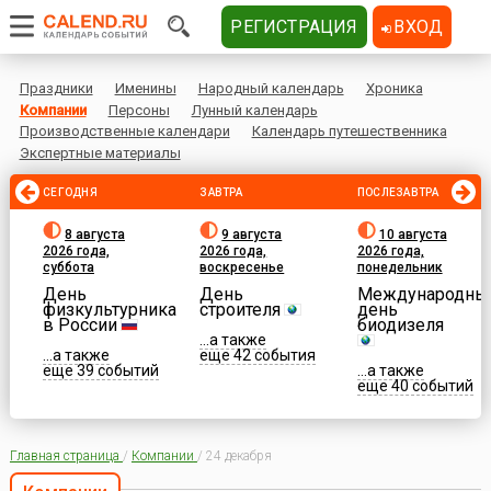
РЕГИСТРАЦИЯ
ВХОД
Праздники
Именины
Народный календарь
Хроника
Компании
Персоны
Лунный календарь
Производственные календари
Календарь путешественника
Экспертные материалы
СЕГОДНЯ
ЗАВТРА
ПОСЛЕЗАВТРА
8 августа
9 августа
10 августа
2026 года,
2026 года,
2026 года,
суббота
воскресенье
понедельник
День
День
Международны
физкультурника
строителя
день
в России
биодизеля
...а также
...а также
еще 42 события
еще 39 событий
...а также
еще 40 событий
Главная страница
/
Компании
/
24 декабря