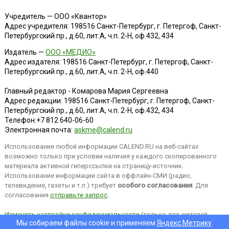
Учредитель — ООО «Квантор»
Адрес учредителя: 198516 Санкт-Петербург, г. Петергоф, Санкт-
Петербургский пр., д.60, лит.А, ч.п. 2-Н, оф.432, 434
Издатель —
ООО «МЕДИО»
Адрес издателя: 198516 Санкт-Петербург, г. Петергоф, Санкт-
Петербургский пр., д.60, лит.А, ч.п. 2-Н, оф.440
Главный редактор - Комарова Мария Сергеевна
Адрес редакции:
198516
Санкт-Петербург, г. Петергоф
,
Санкт-
Петербургский пр., д.60, лит.А, ч.п. 2-Н, оф.432, 434
Телефон:
+7 812 640-06-60
Электронная почта:
askme@calend.ru
Использование любой информации CALEND.RU на веб-сайтах
возможно только при условии наличия у каждого скопированного
материала активной гиперссылки на страницу-источник.
Использование информации сайта в оффлайн-СМИ (радио,
телевидение, газеты и т.п.) требует
особого согласования
. Для
согласования
отправьте запрос
.
Изменить настройки конфиденциальности
(только для жителей
Мы собираем файлы cookie и применяем
Яндекс.Метрику
.
EEA).