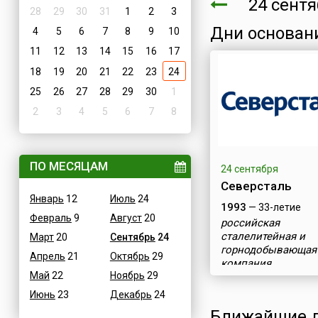
24 сент
28
29
30
31
1
2
3
Дни основан
4
5
6
7
8
9
10
11
12
13
14
15
16
17
18
19
20
21
22
23
24
25
26
27
28
29
30
1
2
3
4
5
6
7
8
ПО МЕСЯЦАМ
24 сентября
Северсталь
Январь
12
Июль
24
1993
— 33-летие
Февраль
9
Август
20
российская
сталелитейная и
Март
20
Сентябрь
24
горнодобывающая
Апрель
21
Октябрь
29
компания
Май
22
Ноябрь
29
Июнь
23
Декабрь
24
Ближайшие д