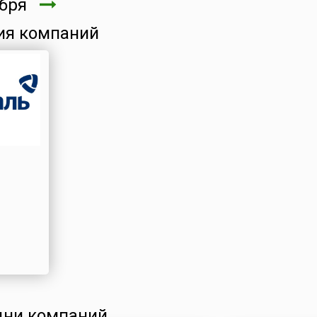
ября
ия компаний
ни компаний