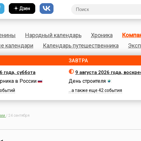
енины
Народный календарь
Хроника
Компа
е календари
Календарь путешественника
Эксп
ЗАВТРА
6 года, суббота
9 августа 2026 года, воскр
рника в России
День строителя
 событий
...а также еще 42 события
нии
/
24 сентября