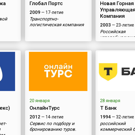
жа
Глобал Портс
Новая Горная
Управляюща
2009
— 17-летие
Компания
вой
Транспортно-
логистическая компания
2003
— 23-летие
Российская
угледобывающ
компания
20 января
28 января
екс)
ОнлайнТурс
Т Банк
2012
1994
— 14-летие
— 32-летие
ет-
Сервис по подбору и
российский
я
бронированию туров.
коммерческий 