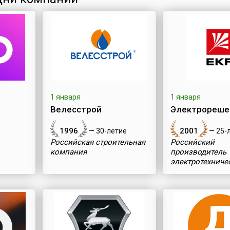
1 января
1 января
Велесстрой
Электрорешен
1996
2001
— 30-летие
— 25-
Российская строительная
Российский
компания
производитель
электротехниче
оборудования