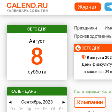
Журнал
Праздники
Им
СЕГОДНЯ
Производственны
Август
8
СЕГОДНЯ
8 августа 202
День физкульту
суббота
...а также еще 39
КАЛЕНДАРЬ
Главная страница
/
Компа
Сентябрь, 2023
Компании
◀
▶
Пн
Вт
Ср
Чт
Пт
Сб
Вс