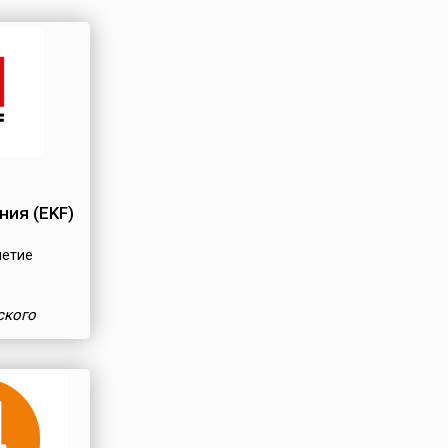
ия (EKF)
летие
ского