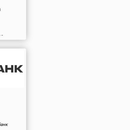
я
ая
банк