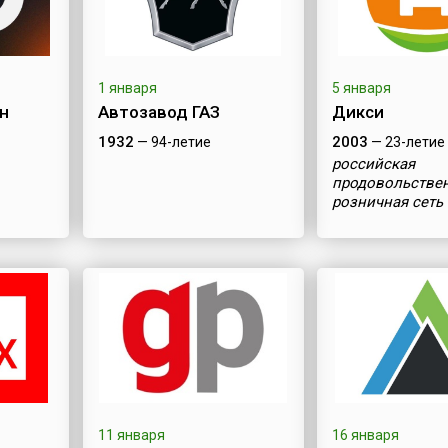
1 января
5 января
н
Автозавод ГАЗ
Дикси
1932
2003
— 94-летие
— 23-летие
российская
продовольстве
розничная сеть
11 января
16 января