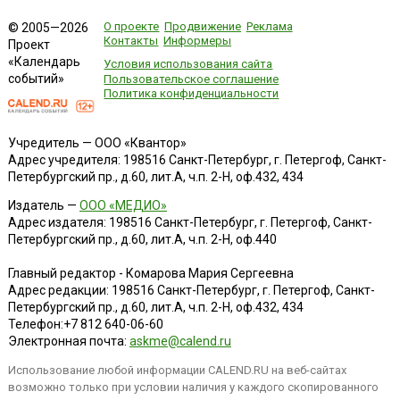
О проекте
Продвижение
Реклама
© 2005—2026
Контакты
Информеры
Проект
«Календарь
Условия использования сайта
событий»
Пользовательское соглашение
Политика конфиденциальности
Учредитель — ООО «Квантор»
Адрес учредителя: 198516 Санкт-Петербург, г. Петергоф, Санкт-
Петербургский пр., д.60, лит.А, ч.п. 2-Н, оф.432, 434
Издатель —
ООО «МЕДИО»
Адрес издателя: 198516 Санкт-Петербург, г. Петергоф, Санкт-
Петербургский пр., д.60, лит.А, ч.п. 2-Н, оф.440
Главный редактор - Комарова Мария Сергеевна
Адрес редакции:
198516
Санкт-Петербург, г. Петергоф
,
Санкт-
Петербургский пр., д.60, лит.А, ч.п. 2-Н, оф.432, 434
Телефон:
+7 812 640-06-60
Электронная почта:
askme@calend.ru
Использование любой информации CALEND.RU на веб-сайтах
возможно только при условии наличия у каждого скопированного