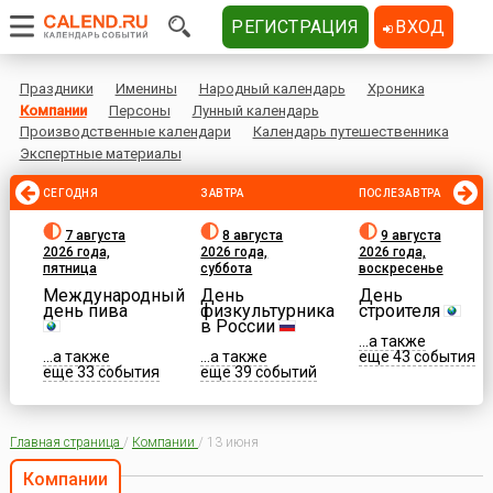
РЕГИСТРАЦИЯ
ВХОД
Праздники
Именины
Народный календарь
Хроника
Компании
Персоны
Лунный календарь
Производственные календари
Календарь путешественника
Экспертные материалы
СЕГОДНЯ
ЗАВТРА
ПОСЛЕЗАВТРА
7 августа
8 августа
9 августа
2026 года,
2026 года,
2026 года,
пятница
суббота
воскресенье
Международный
День
День
день пива
физкультурника
строителя
в России
...а также
...а также
...а также
еще 43 события
еще 33 события
еще 39 событий
Главная страница
/
Компании
/
13 июня
Компании