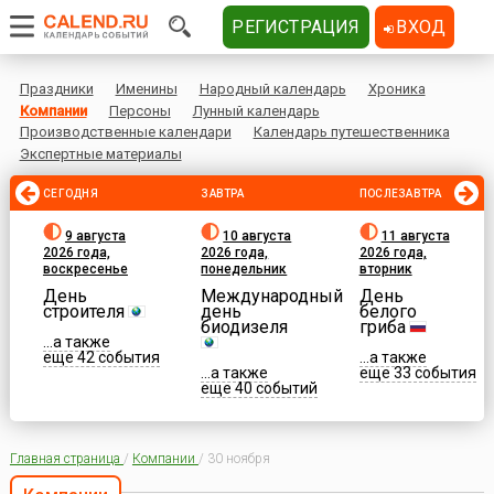
РЕГИСТРАЦИЯ
ВХОД
Праздники
Именины
Народный календарь
Хроника
Компании
Персоны
Лунный календарь
Производственные календари
Календарь путешественника
Экспертные материалы
СЕГОДНЯ
ЗАВТРА
ПОСЛЕЗАВТРА
9 августа
10 августа
11 августа
2026 года,
2026 года,
2026 года,
воскресенье
понедельник
вторник
День
Международный
День
строителя
день
белого
биодизеля
гриба
...а также
еще 42 события
...а также
...а также
еще 33 события
еще 40 событий
Главная страница
/
Компании
/
30 ноября