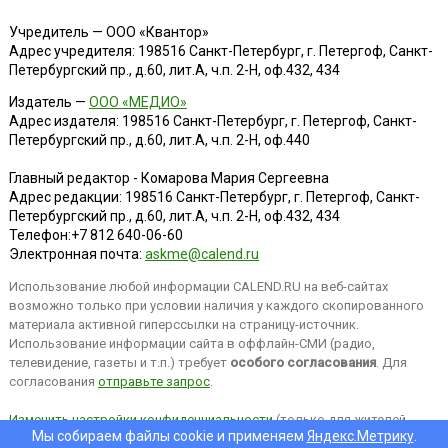
Учредитель — ООО «Квантор»
Адрес учредителя: 198516 Санкт-Петербург, г. Петергоф, Санкт-
Петербургский пр., д.60, лит.А, ч.п. 2-Н, оф.432, 434
Издатель —
ООО «МЕДИО»
Адрес издателя: 198516 Санкт-Петербург, г. Петергоф, Санкт-
Петербургский пр., д.60, лит.А, ч.п. 2-Н, оф.440
Главный редактор - Комарова Мария Сергеевна
Адрес редакции:
198516
Санкт-Петербург, г. Петергоф
,
Санкт-
Петербургский пр., д.60, лит.А, ч.п. 2-Н, оф.432, 434
Телефон:
+7 812 640-06-60
Электронная почта:
askme@calend.ru
Использование любой информации CALEND.RU на веб-сайтах
возможно только при условии наличия у каждого скопированного
материала активной гиперссылки на страницу-источник.
Использование информации сайта в оффлайн-СМИ (радио,
телевидение, газеты и т.п.) требует
особого согласования
. Для
согласования
отправьте запрос
.
Изменить настройки конфиденциальности
(только для жителей
Мы собираем файлы cookie и применяем
Яндекс.Метрику
.
EEA).