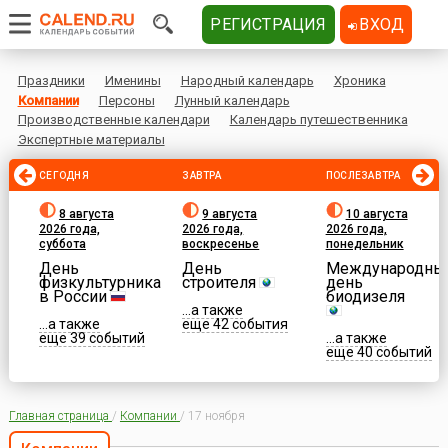
РЕГИСТРАЦИЯ
ВХОД
Праздники
Именины
Народный календарь
Хроника
Компании
Персоны
Лунный календарь
Производственные календари
Календарь путешественника
Экспертные материалы
СЕГОДНЯ
ЗАВТРА
ПОСЛЕЗАВТРА
8 августа
9 августа
10 августа
2026 года,
2026 года,
2026 года,
суббота
воскресенье
понедельник
День
День
Международны
физкультурника
строителя
день
в России
биодизеля
...а также
...а также
еще 42 события
еще 39 событий
...а также
еще 40 событий
Главная страница
/
Компании
/
17 ноября