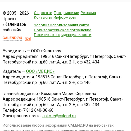
О проекте
Продвижение
Реклама
© 2005—2026
Контакты
Информеры
Проект
«Календарь
Условия использования сайта
событий»
Пользовательское соглашение
Политика конфиденциальности
Учредитель — ООО «Квантор»
Адрес учредителя: 198516 Санкт-Петербург, г. Петергоф, Санкт-
Петербургский пр., д.60, лит.А, ч.п. 2-Н, оф.432, 434
Издатель —
ООО «МЕДИО»
Адрес издателя: 198516 Санкт-Петербург, г. Петергоф, Санкт-
Петербургский пр., д.60, лит.А, ч.п. 2-Н, оф.440
Главный редактор - Комарова Мария Сергеевна
Адрес редакции:
198516
Санкт-Петербург, г. Петергоф
,
Санкт-
Петербургский пр., д.60, лит.А, ч.п. 2-Н, оф.432, 434
Телефон:
+7 812 640-06-60
Электронная почта:
askme@calend.ru
Использование любой информации CALEND.RU на веб-сайтах
возможно только при условии наличия у каждого скопированного