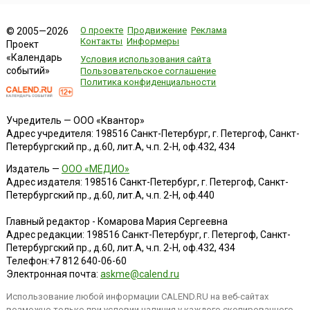
О проекте
Продвижение
Реклама
© 2005—2026
Контакты
Информеры
Проект
«Календарь
Условия использования сайта
событий»
Пользовательское соглашение
Политика конфиденциальности
Учредитель — ООО «Квантор»
Адрес учредителя: 198516 Санкт-Петербург, г. Петергоф, Санкт-
Петербургский пр., д.60, лит.А, ч.п. 2-Н, оф.432, 434
Издатель —
ООО «МЕДИО»
Адрес издателя: 198516 Санкт-Петербург, г. Петергоф, Санкт-
Петербургский пр., д.60, лит.А, ч.п. 2-Н, оф.440
Главный редактор - Комарова Мария Сергеевна
Адрес редакции:
198516
Санкт-Петербург, г. Петергоф
,
Санкт-
Петербургский пр., д.60, лит.А, ч.п. 2-Н, оф.432, 434
Телефон:
+7 812 640-06-60
Электронная почта:
askme@calend.ru
Использование любой информации CALEND.RU на веб-сайтах
возможно только при условии наличия у каждого скопированного