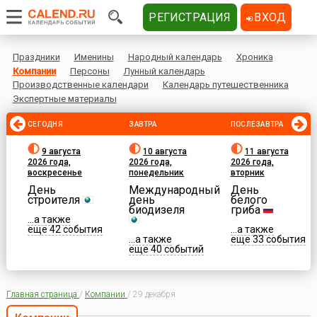
РЕГИСТРАЦИЯ
ВХОД
Праздники
Именины
Народный календарь
Хроника
Компании
Персоны
Лунный календарь
Производственные календари
Календарь путешественника
Экспертные материалы
СЕГОДНЯ
ЗАВТРА
ПОСЛЕЗАВТРА
9 августа
10 августа
11 августа
2026 года,
2026 года,
2026 года,
воскресенье
понедельник
вторник
День
Международный
День
строителя
день
белого
биодизеля
гриба
...а также
еще 42 события
...а также
...а также
еще 33 события
еще 40 событий
Главная страница
/
Компании
/
29 декабря