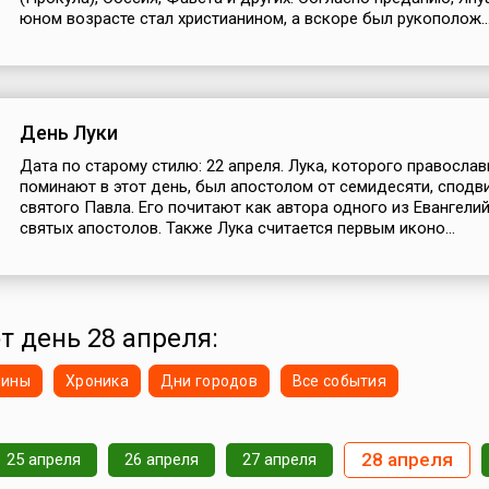
юном возрасте стал христианином, а вскоре был рукополож..
День Луки
Дата по старому стилю: 22 апреля. Лука, которого правосла
поминают в этот день, был апостолом от семидесяти, спод
святого Павла. Его почитают как автора одного из Евангели
святых апостолов. Также Лука считается первым иконо...
от день 28 апреля:
нины
Хроника
Дни городов
Все события
28 апреля
25 апреля
26 апреля
27 апреля