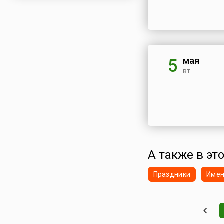
мая
5
вт
А также в эт
Праздники
Име