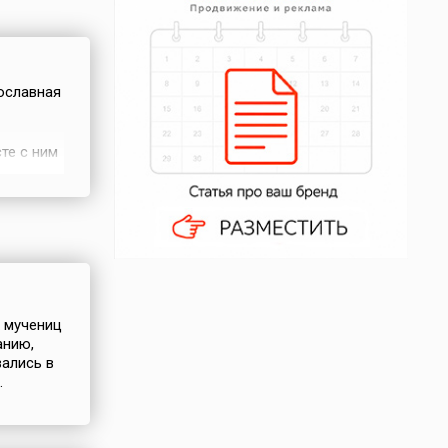
вославная
те с ним
человоды
вы ли
анней, и
х мучениц
анию,
вались в
.