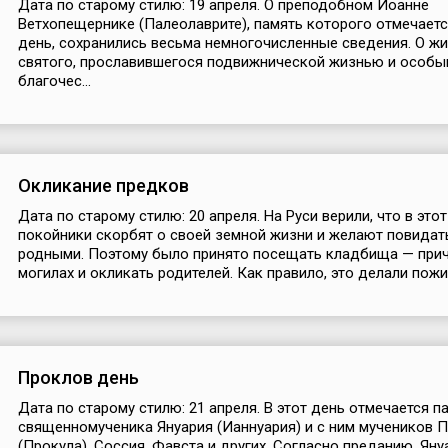
Дата по старому стилю: 19 апреля. О преподобном Иоанне
Ветхопещернике (Палеолаврите), память которого отмечаетс
день, сохранились весьма немногочисленные сведения. О жи
святого, прославившегося подвижнической жизнью и особ
благочес...
Окликание предков
Дата по старому стилю: 20 апреля. На Руси верили, что в это
покойники скорбят о своей земной жизни и желают повидат
родными. Поэтому было принято посещать кладбища — прич
могилах и окликать родителей. Как правило, это делали пожил
Проклов день
Дата по старому стилю: 21 апреля. В этот день отмечается п
священномученика Януария (Ианнуария) и с ним мучеников 
(Прокула), Соссия, Фавста и других. Согласно преданию, Яну