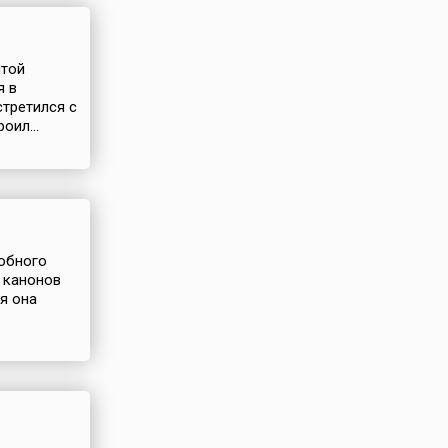
ятой
я в
стретился с
оил...
добного
 канонов
мя она