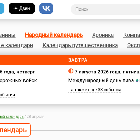
енины
Народный календарь
Хроника
Компа
е календари
Календарь путешественника
Эксп
ЗАВТРА
6 года, четверг
7 августа 2026 года, пятниц
орожных войск
Международный день пива
...а также еще 33 события
 события
ый календарь
/
28 апреля
лендарь