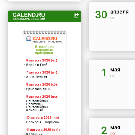
апреля
30
чт
мая
1
пт
мая
2
сб