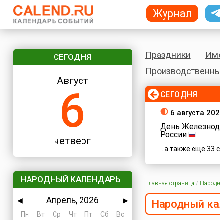
Журнал
Праздники
Им
СЕГОДНЯ
Производственны
Август
6
СЕГОДНЯ
6 августа 202
День Железнод
России
четверг
...а также еще 33
НАРОДНЫЙ КАЛЕНДАРЬ
Главная страница
/
Народн
Апрель, 2026
◀
▶
Народный ка
Пн
Вт
Ср
Чт
Пт
Сб
Вс