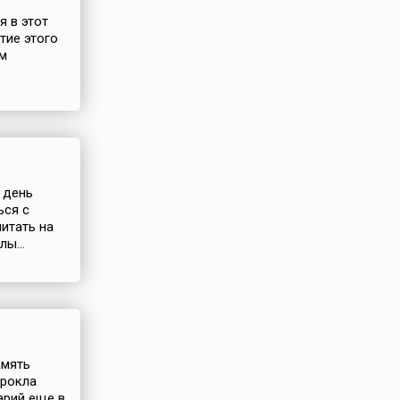
я в этот
тие этого
ым
т день
ься с
итать на
ы...
амять
Прокла
арий еще в