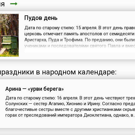
ля
Пудов день
Дата по старому стилю: 15 апреля. В этот день пра
церковь отмечает память апостолов от семидесяти
Аристарха, Пуда и Трофима. По преданию, они были
учениками и последователями святого Павла и вмес
проповедовали слово Божие.На Руси в этот день п
осматривали пасеки и омшаники, проверяли: здоро
пчелы, хорошо ли пережили зиму. Если весна была р
к концу апреля п...
раздники в народном календаре:
Арина — «урви берега»
Дата по старому стилю: 16 апреля. В этот день чествуют тре
Солунских — сестер Агапию, Хионию и Ирину. Согласно пред
благочестивые сестры вместе с другими христианками скры
горах от преследований императора Диоклетиана, однако, в..