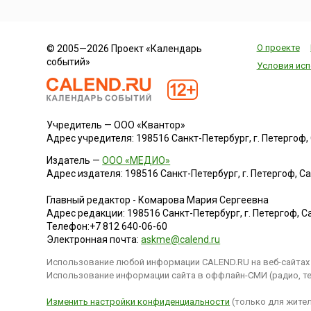
О проекте
© 2005—2026 Проект «Календарь
событий»
Условия исп
Учредитель — ООО «Квантор»
Адрес учредителя: 198516 Санкт-Петербург, г. Петергоф, Са
Издатель —
ООО «МЕДИО»
Адрес издателя: 198516 Санкт-Петербург, г. Петергоф, Санк
Главный редактор - Комарова Мария Сергеевна
Адрес редакции:
198516
Санкт-Петербург, г. Петергоф
,
Са
Телефон:
+7 812 640-06-60
Электронная почта:
askme@calend.ru
Использование любой информации CALEND.RU на веб-сайтах 
Использование информации сайта в оффлайн-СМИ (радио, тел
Изменить настройки конфиденциальности
(только для жител