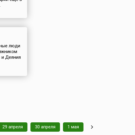
.
вные люди
вижником
й и Деяния
29 апреля
30 апреля
1 мая