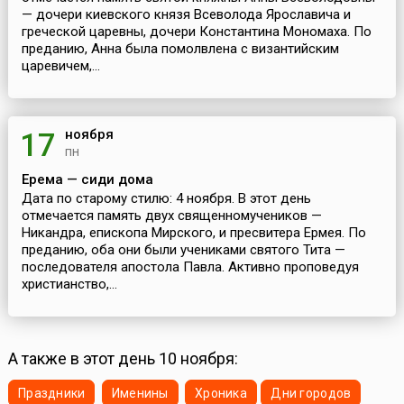
— дочери киевского князя Всеволода Ярославича и
греческой царевны, дочери Константина Мономаха. По
преданию, Анна была помолвлена с византийским
царевичем,...
ноября
17
пн
Ерема — сиди дома
Дата по старому стилю: 4 ноября. В этот день
отмечается память двух священномучеников —
Никандра, епископа Мирского, и пресвитера Ермея. По
преданию, оба они были учениками святого Тита —
последователя апостола Павла. Активно проповедуя
христианство,...
А также в этот день 10 ноября:
Праздники
Именины
Хроника
Дни городов