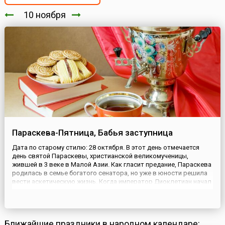
10 ноября
Параскева-Пятница, Бабья заступница
Дата по старому стилю: 28 октября. В этот день отмечается
день святой Параскевы, христианской великомученицы,
жившей в 3 веке в Малой Азии. Как гласит предание, Параскева
родилась в семье богатого сенатора, но уже в юности решила
вести аскетическую жизнь. Когда император Диоклетиан начал
гонения на христиан, святую Параскеву схватили, подвергли
жестоким мучениям и обезглавили. Прозвище Пятница...
Ближайшие праздники в народном календаре: