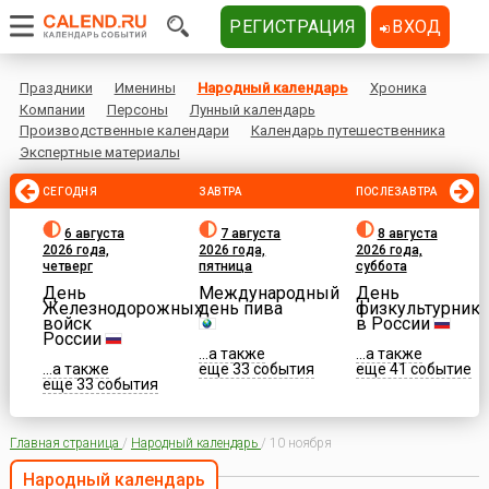
РЕГИСТРАЦИЯ
ВХОД
Праздники
Именины
Народный календарь
Хроника
Компании
Персоны
Лунный календарь
Производственные календари
Календарь путешественника
Экспертные материалы
СЕГОДНЯ
ЗАВТРА
ПОСЛЕЗАВТРА
6 августа
7 августа
8 августа
2026 года,
2026 года,
2026 года,
четверг
пятница
суббота
День
Международный
День
Железнодорожных
день пива
физкультурника
войск
в России
России
...а также
...а также
...а также
еще 33 события
еще 41 событие
еще 33 события
Главная страница
/
Народный календарь
/
10 ноября
Народный календарь