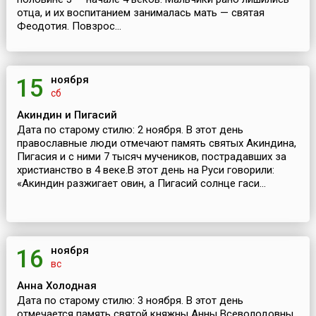
отца, и их воспитанием занималась мать — святая
Феодотия. Повзрос...
ноября
15
сб
Акиндин и Пигасий
Дата по старому стилю: 2 ноября. В этот день
православные люди отмечают память святых Акиндина,
Пигасия и с ними 7 тысяч мучеников, пострадавших за
христианство в 4 веке.В этот день на Руси говорили:
«Акиндин разжигает овин, а Пигасий солнце гаси...
ноября
16
вс
Анна Холодная
Дата по старому стилю: 3 ноября. В этот день
отмечается память святой княжны Анны Всеволодовны