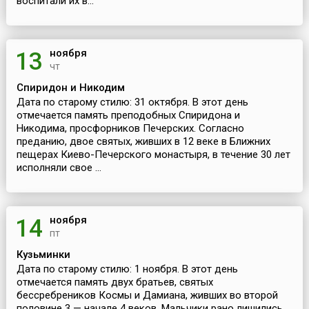
воспитали их в...
ноября
13
чт
Спиридон и Никодим
Дата по старому стилю: 31 октября. В этот день
отмечается память преподобных Спиридона и
Никодима, просфорников Печерских. Согласно
преданию, двое святых, живших в 12 веке в Ближних
пещерах Киево-Печерского монастыря, в течение 30 лет
исполняли свое ...
ноября
14
пт
Кузьминки
Дата по старому стилю: 1 ноября. В этот день
отмечается память двух братьев, святых
бессребреников Космы и Дамиана, живших во второй
половине 3 — начале 4 веков. Мальчики рано лишились