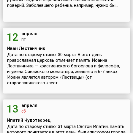
поверий. Заболевшего ребенка, например, нужно бы...
апреля
12
пт
Иван Лествичник
Дата по старому стилю: 30 марта. В этот день
православная церковь отмечает память Иоанна
Лествичника — христианского богослова и философа,
игумена Синайского монастыря, жившего в 6-7 веках.
Иоанн является автором «Лествицы» (от
старославянского «лест...
апреля
13
сб
Ипатий Чудотворец
Дата по старому стилю: 31 марта Святой Ипатий, память
которого почитается в этот день, был епископом города