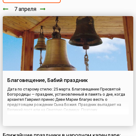
7 апреля
Благовещение, Бабий праздник
Дата по старому стилю: 25 марта. Благовещение Пресвятой
Богородицы — праздник, установленный в память о дне, когда
архангел Гавриил принес Деве Марии благую весть о
предстоящем рождении Сына Божия. Праздник выпадает на
Великий пост или на Светлую Седмицу. Поэтому
продолжительность празднования бывает разной — от одного
до трех дней. Если же Благовещение совпадает с Пасхой, то
православные отмечают...
Ближайшие праздники в народном календаре: