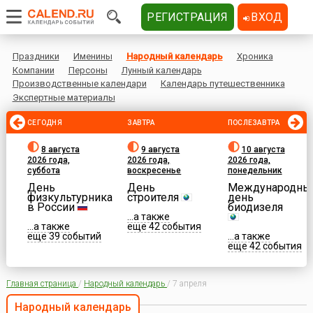
РЕГИСТРАЦИЯ
ВХОД
Праздники
Именины
Народный календарь
Хроника
Компании
Персоны
Лунный календарь
Производственные календари
Календарь путешественника
Экспертные материалы
СЕГОДНЯ
ЗАВТРА
ПОСЛЕЗАВТРА
8 августа
9 августа
10 августа
2026 года,
2026 года,
2026 года,
суббота
воскресенье
понедельник
День
День
Международны
физкультурника
строителя
день
в России
биодизеля
...а также
...а также
еще 42 события
еще 39 событий
...а также
еще 42 события
Главная страница
/
Народный календарь
/
7 апреля
Народный календарь