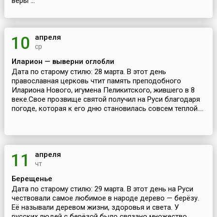
веры ...
апреля
10
ср
Иларион — выверни оглобли
Дата по старому стилю: 28 марта. В этот день
православная церковь чтит память преподобного
Илариона Нового, игумена Пеликитского, жившего в 8
веке.Свое прозвище святой получил на Руси благодаря
погоде, которая к его дню становилась совсем теплой....
апреля
11
чт
Берещенье
Дата по старому стилю: 29 марта. В этот день на Руси
чествовали самое любимое в народе дерево — берёзу.
Её называли деревом жизни, здоровья и света. У
русских людей с берёзой было связано множество