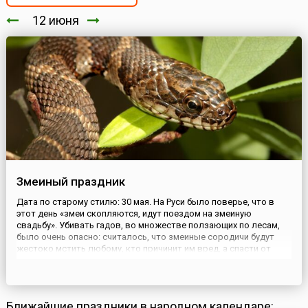
12 июня
Змеиный праздник
Дата по старому стилю: 30 мая. На Руси было поверье, что в
этот день «змеи скопляются, идут поездом на змеиную
свадьбу». Убивать гадов, во множестве ползающих по лесам,
было очень опасно: считалось, что змеиные сородичи будут
жестоко мстить любому, кто причинит им вред, а спасти от
змеиного яда в этот день не сможет ни один знахарь. В народе
говорили: «Не ходи в этот день в травы, не тревожь лесны...
Ближайшие праздники в народном календаре: