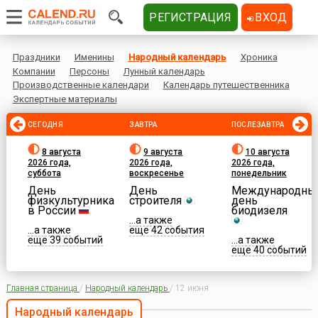
РЕГИСТРАЦИЯ
ВХОД
Праздники
Именины
Народный календарь
Хроника
Компании
Персоны
Лунный календарь
Производственные календари
Календарь путешественника
Экспертные материалы
СЕГОДНЯ
ЗАВТРА
ПОСЛЕЗАВТРА
8 августа
9 августа
10 августа
2026 года,
2026 года,
2026 года,
суббота
воскресенье
понедельник
День
День
Международны
физкультурника
строителя
день
в России
биодизеля
...а также
...а также
еще 42 события
еще 39 событий
...а также
еще 40 событий
Главная страница
/
Народный календарь
/
12 июня
Народный календарь