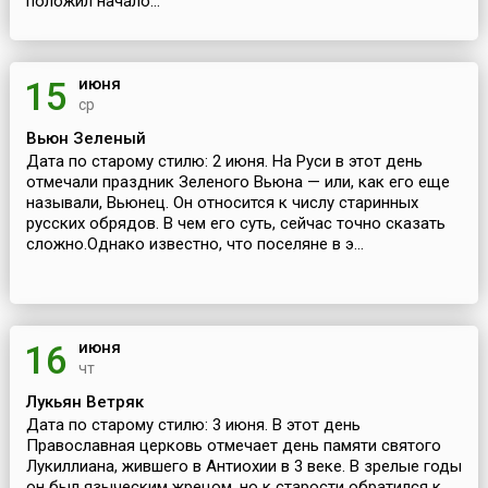
положил начало...
июня
15
ср
Вьюн Зеленый
Дата по старому стилю: 2 июня. На Руси в этот день
отмечали праздник Зеленого Вьюна — или, как его еще
называли, Вьюнец. Он относится к числу старинных
русских обрядов. В чем его суть, сейчас точно сказать
сложно.Однако известно, что поселяне в э...
июня
16
чт
Лукьян Ветряк
Дата по старому стилю: 3 июня. В этот день
Православная церковь отмечает день памяти святого
Лукиллиана, жившего в Антиохии в 3 веке. В зрелые годы
он был языческим жрецом, но к старости обратился к