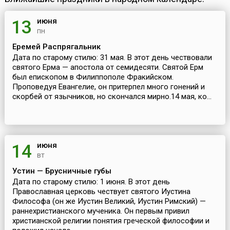
июня
13
пн
Еремей Распрягальник
Дата по старому стилю: 31 мая. В этот день чествовали
святого Ерма — апостола от семидесяти. Святой Ерм
был епископом в Филиппополе Фракийском.
Проповедуя Евангелие, он притерпел много гонений и
скорбей от язычников, но скончался мирно.14 мая, ко...
июня
14
вт
Устин — Брусничные губы
Дата по старому стилю: 1 июня. В этот день
Православная церковь чествует святого Иустина
Философа (он же Иустин Великий, Иустин Римский) —
раннехристианского мученика. Он первым привил
христианской религии понятия греческой философии и