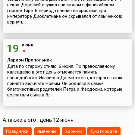
веках. Дорофей служил епископом в финикийском
городе Тире. В период гонения на христиан при
императоре Диоклетиане он скрывался от язычников;
вернуть...
июня
19
вс
Ларион Пропольник
Дата по старому стилю: 6 июня. По православному
календарю в этот день отмечается память
преподобного Илариона Далматского, которого также
принято величать Новым. Он родился в семье
благочестивых родителей Петра и Феодосии, которые
воспитали сына в бл...
А также в этот день 12 июня:
Праздники
Именины
Хроника
Дни городов