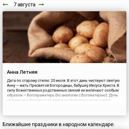
7 августа
Анна Летняя
Дата по старому стилю: 25 июля. В этот день чествуют святую
Анну — мать Пресвятой Богородицы, бабушку Иисуса Христа. В
силу божественных родственных связей ее величают особым
образом — Богопраматерь (по аналогии с Богоматерью). Дочь
священника Анна вышла замуж за Иоакима и жила с ним в
Назарете. Несмотря на долгий срок супружества, детей у пары
не было до тех пор, пока Иоаким не удалился в пустыню...
Ближайшие праздники в народном календаре: