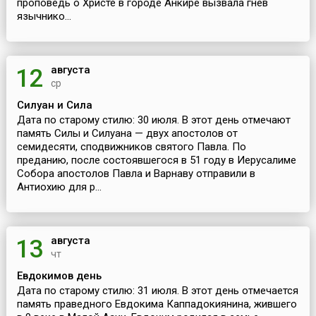
проповедь о Христе в городе Анкире вызвала гнев
язычнико...
августа
12
ср
Силуан и Сила
Дата по старому стилю: 30 июля. В этот день отмечают
память Силы и Силуана — двух апостолов от
семидесяти, сподвижников святого Павла. По
преданию, после состоявшегося в 51 году в Иерусалиме
Собора апостолов Павла и Варнаву отправили в
Антиохию для р...
августа
13
чт
Евдокимов день
Дата по старому стилю: 31 июля. В этот день отмечается
память праведного Евдокима Каппадокиянина, жившего