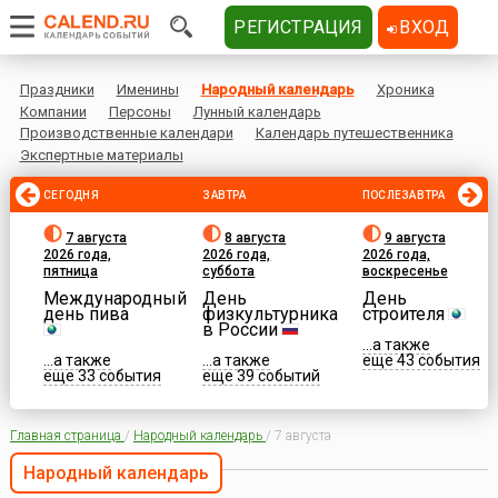
РЕГИСТРАЦИЯ
ВХОД
Праздники
Именины
Народный календарь
Хроника
Компании
Персоны
Лунный календарь
Производственные календари
Календарь путешественника
Экспертные материалы
СЕГОДНЯ
ЗАВТРА
ПОСЛЕЗАВТРА
7 августа
8 августа
9 августа
2026 года,
2026 года,
2026 года,
пятница
суббота
воскресенье
Международный
День
День
день пива
физкультурника
строителя
в России
...а также
...а также
...а также
еще 43 события
еще 33 события
еще 39 событий
Главная страница
/
Народный календарь
/
7 августа
Народный календарь