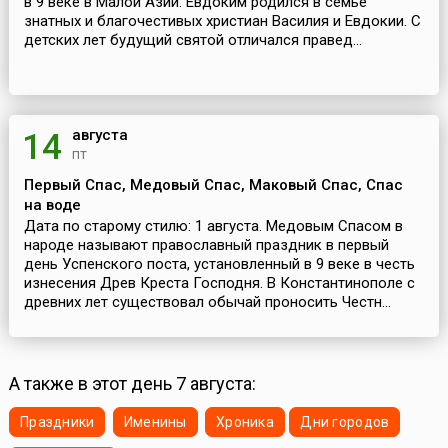
в 9 веке в Малой Азии. Евдоким родился в семье
знатных и благочестивых христиан Василия и Евдокии. С
детских лет будущий святой отличался правед...
августа
14
пт
Первый Спас, Медовый Спас, Маковый Спас, Спас
на воде
Дата по старому стилю: 1 августа. Медовым Спасом в
народе называют православный праздник в первый
день Успенского поста, установленный в 9 веке в честь
изнесения Древ Креста Господня. В Константинополе с
древних лет существовал обычай проносить Честн...
А также в этот день 7 августа:
Праздники
Именины
Хроника
Дни городов