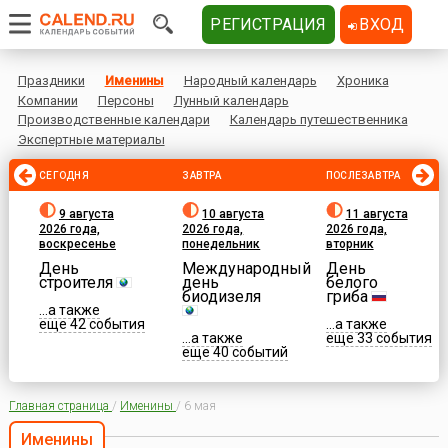
РЕГИСТРАЦИЯ
ВХОД
Праздники
Именины
Народный календарь
Хроника
Компании
Персоны
Лунный календарь
Производственные календари
Календарь путешественника
Экспертные материалы
СЕГОДНЯ
ЗАВТРА
ПОСЛЕЗАВТРА
9 августа
10 августа
11 августа
2026 года,
2026 года,
2026 года,
воскресенье
понедельник
вторник
День
Международный
День
строителя
день
белого
биодизеля
гриба
...а также
еще 42 события
...а также
...а также
еще 33 события
еще 40 событий
Главная страница
/
Именины
/
6 мая
Именины