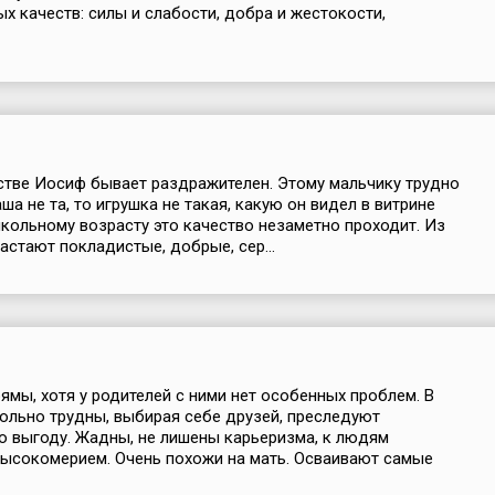
х качеств: силы и слабости, добра и жестокости,
стве Иосиф бывает раздражителен. Этому мальчику трудно
аша не та, то игрушка не такая, какую он видел в витрине
школьному возрасту это качество незаметно проходит. Из
стают покладистые, добрые, сер...
рямы, хотя у родителей с ними нет особенных проблем. В
льно трудны, выбирая себе друзей, преследуют
 выгоду. Жадны, не лишены карьеризма, к людям
высокомерием. Очень похожи на мать. Осваивают самые