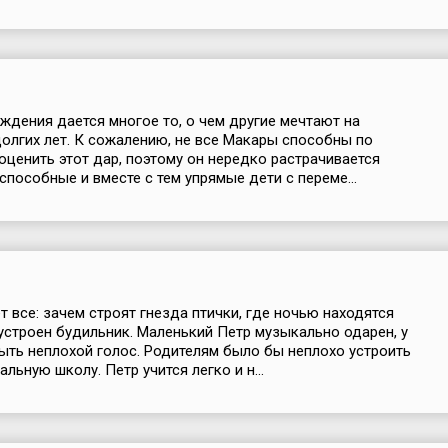
ждения дается многое то, о чем другие мечтают на
олгих лет. К сожалению, не все Макары способны по
оценить этот дар, поэтому он нередко растрачивается
способные и вместе с тем упрямые дети с переме...
т все: зачем строят гнезда птички, где ночью находятся
 устроен будильник. Маленький Петр музыкально одарен, у
ыть неплохой голос. Родителям было бы неплохо устроить
льную школу. Петр учится легко и н...