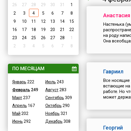
26
27
28
29
30
31
1
2
3
4
5
6
7
8
Анастасия
9
10
11
12
13
14
15
Настенька (у
16
17
18
19
20
21
22
распростране
на роду напи
23
24
25
26
27
28
1
Она всеобщая
2
3
4
5
6
7
8
ПО МЕСЯЦАМ
Гавриил
Все носящие 
Январь
222
Июль
243
встающие на 
Февраль
249
Август
283
работе. Но ч
может держат
Март
237
Сентябрь
309
Апрель
167
Октябрь
290
Май
202
Ноябрь
321
Июнь
292
Декабрь
308
Георгий