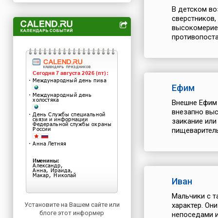
В детском во
сверстников,
высокомерие.
противопоста
Ефим
Внешне Ефим 
внезапно выс
заикание или
пищеваритель
Иван
Мальчики с т
Установите на Вашем сайте или
характер. Он
блоге этот информер
непоседами и