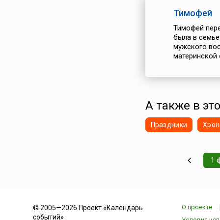
Тимофей
Тимофей пере
была в семье
мужского вос
материнской 
А также в эт
Праздники
Хрон
1 
О проекте
© 2005—2026 Проект «Календарь
событий»
Условия исп