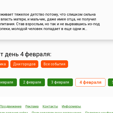
живает тяжелое детство потому, что слишком сильна
 власть матери, и мальчик, даже имея отца, не получил
питания. Став взрослым, но так и не вырвавшись из-под
опеки, молодой человек попадает в еще одни ж...
от день 4 февраля:
ика
Дни городов
Все события
4 февраля
февраля
2 февраля
3 февраля
Продвижение
Реклама
Контакты
Информеры
ользования сайта
Пользовательское соглашение
Политика конфид