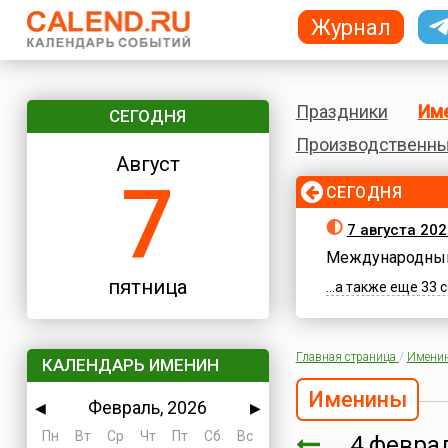
Журнал
Праздники
Им
СЕГОДНЯ
Производственны
Август
7
СЕГОДНЯ
7 августа 202
Международный
пятница
...а также еще 33
Главная страница
/
Имени
КАЛЕНДАРЬ ИМЕНИН
Именины
Февраль, 2026
◀
▶
Пн
Вт
Ср
Чт
Пт
Сб
Вс
4 февр