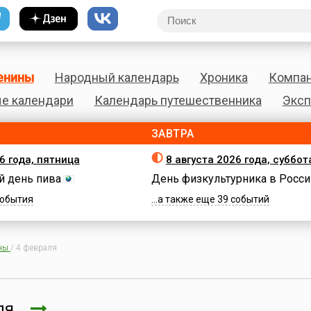
енины
Народный календарь
Хроника
Компа
е календари
Календарь путешественника
Эксп
ЗАВТРА
6 года, пятница
8 августа 2026 года, суббот
 день пива
День физкультурника в Росси
 события
...а также еще 39 событий
ны
/
4 февраля
аля