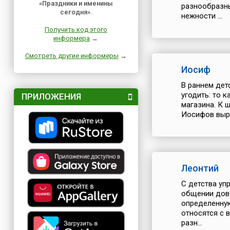
«Праздники и именины
разнообразны
сегодня»
.
нежности ...
Получить код этого
информера
→
Смотреть другие информеры
→
Иосиф
В раннем дет
угодить: то к
ПРИЛОЖЕНИЯ
магазина. К 
Иосифов выра
Леонтий
С детства уп
общении дово
определенную
относятся с 
разн...