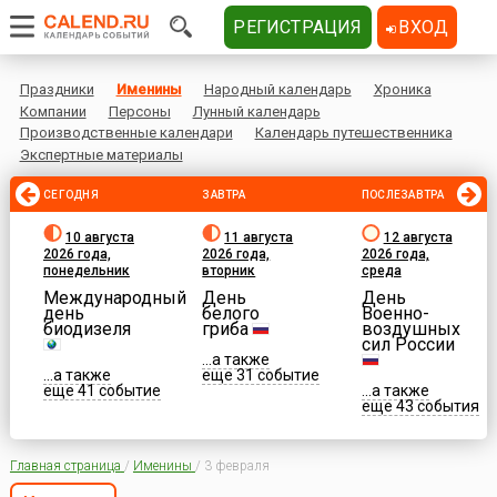
РЕГИСТРАЦИЯ
ВХОД
Праздники
Именины
Народный календарь
Хроника
Компании
Персоны
Лунный календарь
Производственные календари
Календарь путешественника
Экспертные материалы
СЕГОДНЯ
ЗАВТРА
ПОСЛЕЗАВТРА
10 августа
11 августа
12 августа
2026 года,
2026 года,
2026 года,
понедельник
вторник
среда
Международный
День
День
день
белого
Военно-
биодизеля
гриба
воздушных
сил России
...а также
...а также
еще 31 событие
еще 41 событие
...а также
еще 43 события
Главная страница
/
Именины
/
3 февраля