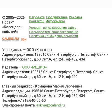
О проекте
Продвижение
Реклама
© 2005—2026
Контакты
Информеры
Проект
«Календарь
Условия использования сайта
событий»
Пользовательское соглашение
Политика конфиденциальности
Учредитель — ООО «Квантор»
Адрес учредителя: 198516 Санкт-Петербург, г. Петергоф, Санкт-
Петербургский пр., д.60, лит.А, ч.п. 2-Н, оф.432, 434
Издатель —
ООО «МЕДИО»
Адрес издателя: 198516 Санкт-Петербург, г. Петергоф, Санкт-
Петербургский пр., д.60, лит.А, ч.п. 2-Н, оф.440
Главный редактор - Комарова Мария Сергеевна
Адрес редакции:
198516
Санкт-Петербург, г. Петергоф
,
Санкт-
Петербургский пр., д.60, лит.А, ч.п. 2-Н, оф.432, 434
Телефон:
+7 812 640-06-60
Электронная почта:
askme@calend.ru