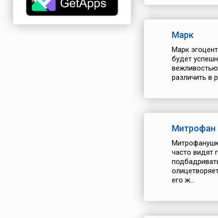
Марк
Марк эгоцентр
будет успешн
вежливостью
различить в р
Митрофан
Митрофанушка
часто видят 
подбадривать
олицетворяет
его ж...