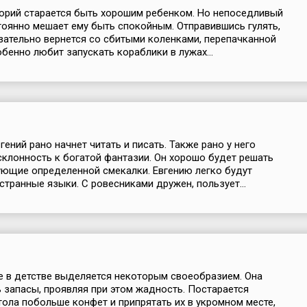
орий старается быть хорошим ребенком. Но непоседливый
тоянно мешает ему быть спокойным. Отправившись гулять,
зательно вернется со сбитыми коленками, перепачканной
бенно любит запускать кораблики в лужах...
гений рано начнет читать и писать. Также рано у него
склонность к богатой фантазии. Он хорошо будет решать
ующие определенной смекалки. Евгению легко будут
странные языки. С ровесниками дружен, пользует...
е в детстве выделяется некоторым своеобразием. Она
 запасы, проявляя при этом жадность. Постарается
тола побольше конфет и припрятать их в укромном месте,