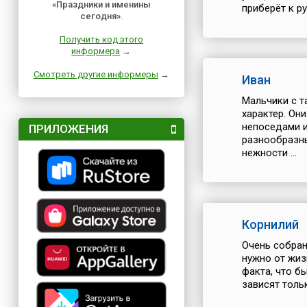
«Праздники и именины
приберёт к р
сегодня»
.
Получить код этого
информера
→
Смотреть другие информеры
→
Иван
Мальчики с т
характер. Он
непоседами и
ПРИЛОЖЕНИЯ
разнообразны
нежности ...
Корнилий
Очень собран
нужно от жиз
факта, что б
зависят тольк