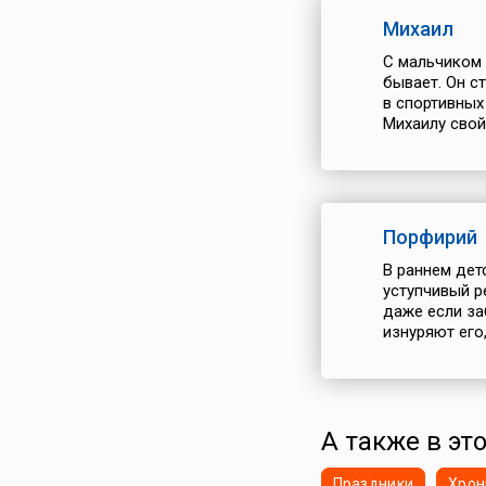
Михаил
С мальчиком 
бывает. Он с
в спортивных
Михаилу свой
Порфирий
В раннем дет
уступчивый р
даже если за
изнуряют его
А также в это
Праздники
Хрон