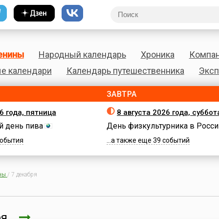
енины
Народный календарь
Хроника
Компа
е календари
Календарь путешественника
Эксп
ЗАВТРА
6 года, пятница
8 августа 2026 года, суббот
 день пива
День физкультурника в Росси
 события
...а также еще 39 событий
ны
/
7 декабря
бря