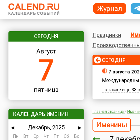
Журнал
Праздники
Им
СЕГОДНЯ
Производственны
Август
7
СЕГОДНЯ
7 августа 202
Международный
пятница
...а также еще 33
Главная страница
/
Имени
КАЛЕНДАРЬ ИМЕНИН
Именины
Декабрь, 2025
◀
▶
Пн
Вт
Ср
Чт
Пт
Сб
Вс
7 дека