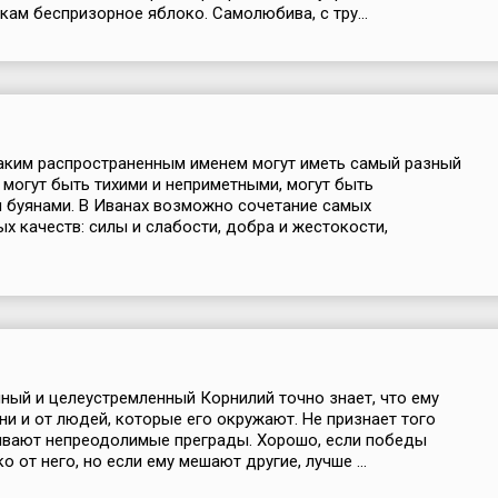
укам беспризорное яблоко. Самолюбива, с тру...
аким распространенным именем могут иметь самый разный
и могут быть тихими и неприметными, могут быть
 буянами. В Иванах возможно сочетание самых
х качеств: силы и слабости, добра и жестокости,
ный и целеустремленный Корнилий точно знает, что ему
ни и от людей, которые его окружают. Не признает того
ывают непреодолимые преграды. Хорошо, если победы
о от него, но если ему мешают другие, лучше ...