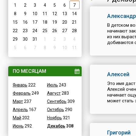
1
2
3
4
5
6
7
8
9
10
11
12
13
14
Александр
15
16
17
18
19
20
21
В детском во
22
23
24
25
26
27
28
начинают зак
из них вырас
29
30
31
1
2
3
4
добиваются св
5
6
7
8
9
10
11
ПО МЕСЯЦАМ
Алексей
Это имя даст
Январь
222
Июль
243
Алексей очен
Февраль
249
Август
283
начинает ощу
может стать 
Март
237
Сентябрь
309
Апрель
167
Октябрь
290
Май
202
Ноябрь
321
Июнь
292
Декабрь
308
Григорий