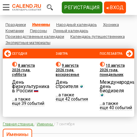
РЕГИСТРАЦИЯ
ВХОД
Праздники
Именины
Народный календарь
Хроника
Компании
Персоны
Лунный календарь
Производственные календари
Календарь путешественника
Экспертные материалы
СЕГОДНЯ
ЗАВТРА
ПОСЛЕЗАВТРА
8 августа
9 августа
10 августа
2026 года,
2026 года,
2026 года,
суббота
воскресенье
понедельник
День
День
Международны
физкультурника
строителя
день
в России
биодизеля
...а также
...а также
еще 42 события
еще 39 событий
...а также
еще 40 событий
Главная страница
/
Именины
/
7 сентября
Именины