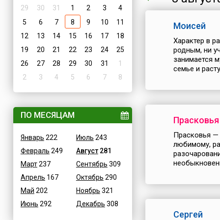
29
30
31
1
2
3
4
5
6
7
8
9
10
11
Моисей
12
13
14
15
16
17
18
Характер в р
19
20
21
22
23
24
25
родным, ни у
занимается м
26
27
28
29
30
31
1
семье и раст
2
3
4
5
6
7
8
ПО МЕСЯЦАМ
Прасковья
Прасковья — 
Январь
222
Июль
243
любимому, ра
Февраль
249
Август
281
разочаровани
необыкновенн
Март
237
Сентябрь
309
Апрель
167
Октябрь
290
Май
202
Ноябрь
321
Июнь
292
Декабрь
308
Сергей