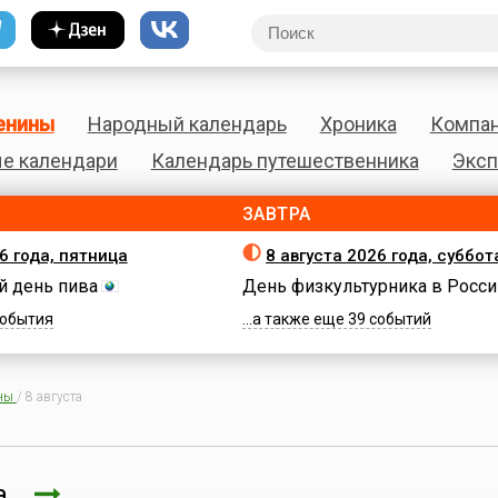
енины
Народный календарь
Хроника
Компа
е календари
Календарь путешественника
Эксп
ЗАВТРА
6 года, пятница
8 августа 2026 года, суббот
 день пива
День физкультурника в Росси
 события
...а также еще 39 событий
ны
/
8 августа
та