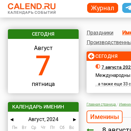
Журнал
Праздники
Им
СЕГОДНЯ
Производственны
Август
7
СЕГОДНЯ
7 августа 202
Международный
пятница
...а также еще 33
Главная страница
/
Имени
КАЛЕНДАРЬ ИМЕНИН
Именины
Август, 2024
◀
▶
Пн
Вт
Ср
Чт
Пт
Сб
Вс
8 авгус