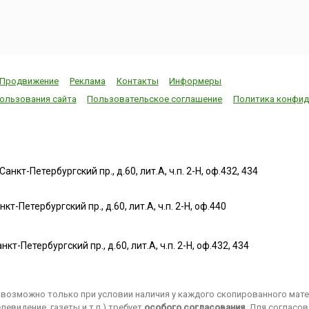
Продвижение
Реклама
Контакты
Информеры
ользования сайта
Пользовательское соглашение
Политика конфид
нкт-Петербургский пр., д.60, лит.А, ч.п. 2-Н, оф.432, 434
т-Петербургский пр., д.60, лит.А, ч.п. 2-Н, оф.440
нкт-Петербургский пр., д.60, лит.А, ч.п. 2-Н, оф.432, 434
возможно только при условии наличия у каждого скопированного матер
евидение, газеты и т.п.) требует
особого согласования
. Для согласо