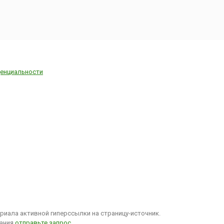
енциальности
иала активной гиперссылки на страницу-источник.
вания
отправьте запрос
.