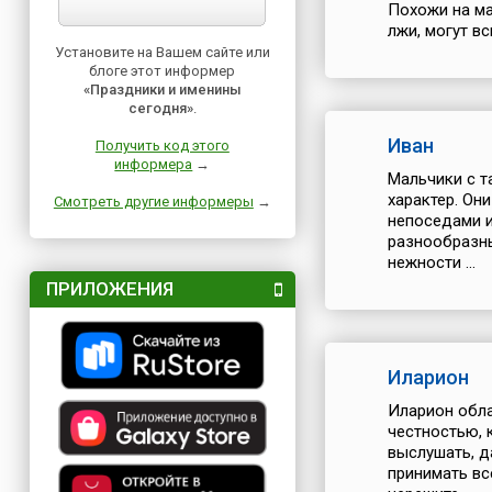
Похожи на ма
лжи, могут вс
Установите на Вашем сайте или
блоге этот информер
«Праздники и именины
сегодня»
.
Иван
Получить код этого
информера
→
Мальчики с т
характер. Он
Смотреть другие информеры
→
непоседами и
разнообразны
нежности ...
ПРИЛОЖЕНИЯ
Иларион
Иларион обла
честностью, 
выслушать, д
принимать вс