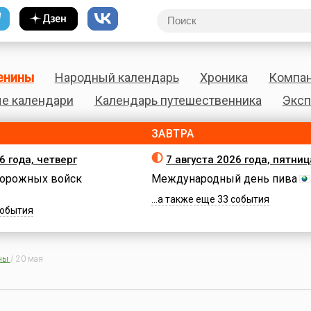
енины
Народный календарь
Хроника
Компа
е календари
Календарь путешественника
Эксп
ЗАВТРА
6 года, четверг
7 августа 2026 года, пятниц
орожных войск
Международный день пива
...а также еще 33 события
 события
ны
/
20 мая