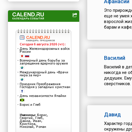
Афанасий
Это прирожде
еще не умея 
взрослой жиз
барам и кафе
Василий
Василий в де
никогда не о
дедушек. Ему
сверстников. 
Давид
Характер гор
окружены дру