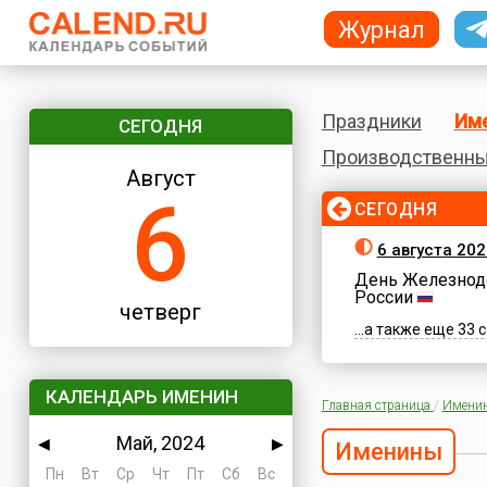
Журнал
Праздники
Им
СЕГОДНЯ
Производственны
Август
6
СЕГОДНЯ
6 августа 202
День Железнод
России
четверг
...а также еще 33
КАЛЕНДАРЬ ИМЕНИН
Главная страница
/
Имени
Май, 2024
◀
▶
Именины
Пн
Вт
Ср
Чт
Пт
Сб
Вс