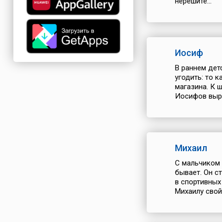
нерешите...
Иосиф
В раннем дет
угодить: то к
магазина. К 
Иосифов выра
Михаил
С мальчиком 
бывает. Он с
в спортивных
Михаилу свой