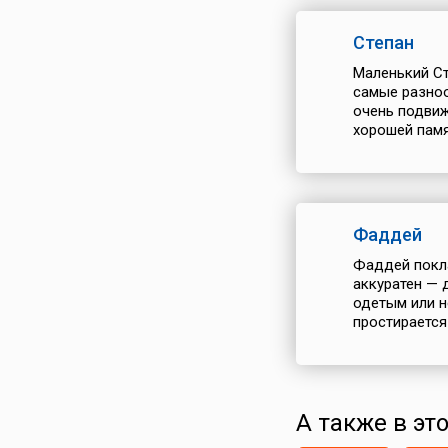
Степан
Маленький Ст
самые разноо
очень подвиж
хорошей памя
Фаддей
Фаддей покла
аккуратен — 
одетым или н
простирается
А также в это