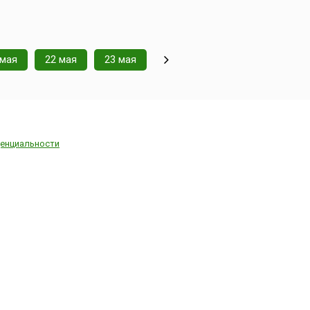
 мая
22 мая
23 мая
енциальности