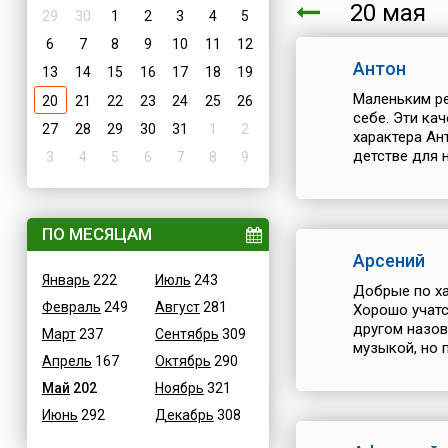
20 ма
29
30
1
2
3
4
5
6
7
8
9
10
11
12
Антон
13
14
15
16
17
18
19
Маленьким ре
20
21
22
23
24
25
26
себе. Эти ка
27
28
29
30
31
1
2
характера Ан
детстве для н
3
4
5
6
7
8
9
ПО МЕСЯЦАМ
Арсений
Январь
222
Июль
243
Добрые по ха
Февраль
249
Август
281
Хорошо учатс
другом назов
Март
237
Сентябрь
309
музыкой, но 
Апрель
167
Октябрь
290
Май
202
Ноябрь
321
Июнь
292
Декабрь
308