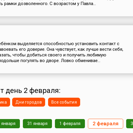
ть рамки дозволенного. С возрастом у Павла...
бёнком выделяется способностью установить контакт с
воевать его доверие. Она чувствует, как лучше вести себя,
азать, чтобы добиться своего и получить любимую
подольше погулять во дворе. Ловко обменивае...
от день 2 февраля:
ика
Дни городов
Все события
2 февраля
 января
31 января
1 февраля
3