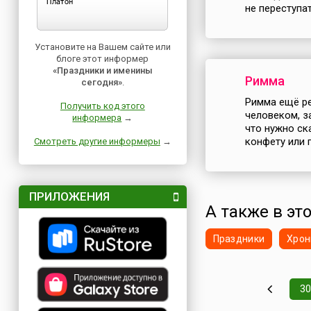
не переступа
Установите на Вашем сайте или
блоге этот информер
«Праздники и именины
Римма
сегодня»
.
Римма ещё ре
Получить код этого
человеком, за
информера
→
что нужно ск
конфету или 
Смотреть другие информеры
→
ПРИЛОЖЕНИЯ
А также в эт
Праздники
Хрон
30