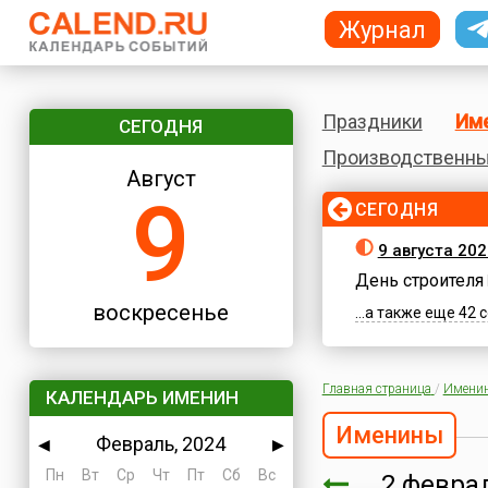
Журнал
Праздники
Им
СЕГОДНЯ
Производственны
Август
9
СЕГОДНЯ
9 августа 20
День строителя
воскресенье
...а также еще 42
Главная страница
/
Имени
КАЛЕНДАРЬ ИМЕНИН
Именины
Февраль, 2024
◀
▶
Пн
Вт
Ср
Чт
Пт
Сб
Вс
2 февр