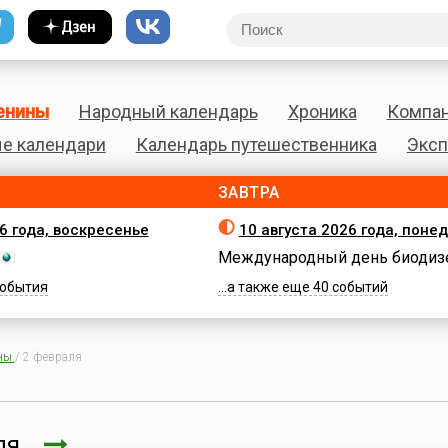
енины
Народный календарь
Хроника
Компа
е календари
Календарь путешественника
Эксп
ЗАВТРА
26 года, воскресенье
10 августа 2026 года, поне
Международный день биодиз
 события
...а также еще 40 событий
ны
/
2 февраля
аля