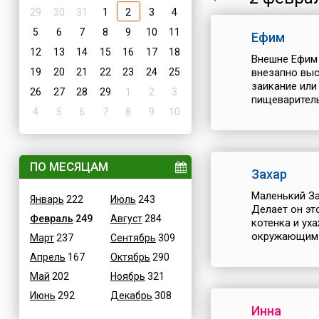
29
30
31
1
2
3
4
5
6
7
8
9
10
11
Ефим
12
13
14
15
16
17
18
Внешне Ефим 
19
20
21
22
23
24
25
внезапно выс
заикание или
26
27
28
29
1
2
3
пищеваритель
4
5
6
7
8
9
10
ПО МЕСЯЦАМ
Захар
Маленький За
Январь
222
Июль
243
Делает он эт
Февраль
249
Август
284
котенка и ух
окружающим е
Март
237
Сентябрь
309
Апрель
167
Октябрь
290
Май
202
Ноябрь
321
Июнь
292
Декабрь
308
Инна