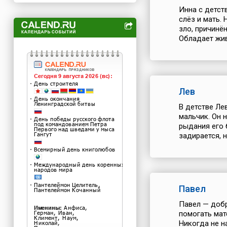
Инна с детст
слёз и мать.
зло, причинён
Обладает жив
Лев
В детстве Ле
мальчик. Он н
рыдания его 
задирается, н
Павел
Павел — добр
помогать мат
Никогда не н