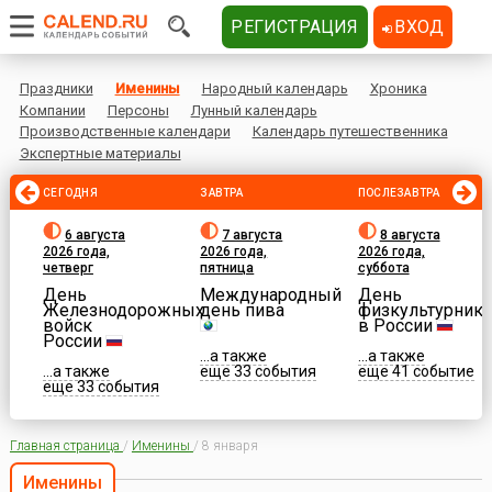
РЕГИСТРАЦИЯ
ВХОД
Праздники
Именины
Народный календарь
Хроника
Компании
Персоны
Лунный календарь
Производственные календари
Календарь путешественника
Экспертные материалы
СЕГОДНЯ
ЗАВТРА
ПОСЛЕЗАВТРА
6 августа
7 августа
8 августа
2026 года,
2026 года,
2026 года,
четверг
пятница
суббота
День
Международный
День
Железнодорожных
день пива
физкультурника
войск
в России
России
...а также
...а также
...а также
еще 33 события
еще 41 событие
еще 33 события
Главная страница
/
Именины
/
8 января
Именины