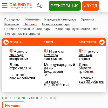
РЕГИСТРАЦИЯ
ВХОД
Праздники
Именины
Народный календарь
Хроника
Компании
Персоны
Лунный календарь
Производственные календари
Календарь путешественника
Экспертные материалы
СЕГОДНЯ
ЗАВТРА
ПОСЛЕЗАВТРА
9 августа
10 августа
11 августа
2026 года,
2026 года,
2026 года,
воскресенье
понедельник
вторник
День
Международный
День
строителя
день
белого
биодизеля
гриба
...а также
еще 42 события
...а также
...а также
еще 33 события
еще 40 событий
Главная страница
/
Именины
/
28 января
Именины