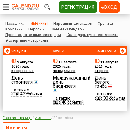
РЕГИСТРАЦИЯ
ВХОД
Праздники
Именины
Народный календарь
Хроника
Компании
Персоны
Лунный календарь
Производственные календари
Календарь путешественника
Экспертные материалы
СЕГОДНЯ
ЗАВТРА
ПОСЛЕЗАВТРА
9 августа
10 августа
11 августа
2026 года,
2026 года,
2026 года,
воскресенье
понедельник
вторник
День
Международный
День
строителя
день
белого
биодизеля
гриба
...а также
еще 42 события
...а также
...а также
еще 33 события
еще 40 событий
Главная страница
/
Именины
/
23 сентября
Именины