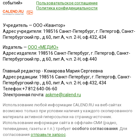
событий»
Пользовательское соглашение
Политика конфиденциальности
Учредитель — ООО «Квантор»
Адрес учредителя: 198516 Санкт-Петербург, г. Петергоф, Санкт-
Петербургский пр., д.60, лит.А, ч.п. 2-Н, оф.432, 434
Издатель —
ООО «МЕДИО»
Адрес издателя: 198516 Санкт-Петербург, г. Петергоф, Санкт-
Петербургский пр., д.60, лит.А, ч.п. 2-Н, оф.440
Главный редактор - Комарова Мария Сергеевна
Адрес редакции:
198516
Санкт-Петербург, г. Петергоф
,
Санкт-
Петербургский пр., д.60, лит.А, ч.п. 2-Н, оф.432, 434
Телефон:
+7 812 640-06-60
Электронная почта:
askme@calend.ru
Использование любой информации CALEND.RU на веб-сайтах
возможно только при условии наличия у каждого скопированного
материала активной гиперссылки на страницу-источник.
Использование информации сайта в оффлайн-СМИ (радио,
телевидение, газеты и т.п.) требует
особого согласования
. Для
согласования
отправьте запрос
.