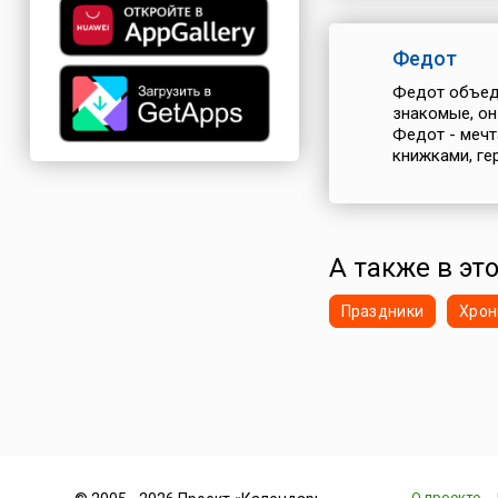
Федот
Федот объеди
знакомые, он
Федот - мечт
книжками, ге
А также в это
Праздники
Хрон
О проекте