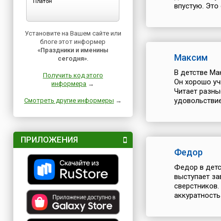
впустую. Это 
Установите на Вашем сайте или
блоге этот информер
«Праздники и именины
Максим
сегодня»
.
В детстве Ма
Получить код этого
Он хорошо уч
информера
→
Читает разны
удовольствием
Смотреть другие информеры
→
ПРИЛОЖЕНИЯ
Федор
Федор в детс
выступает за
сверстников.
аккуратность 