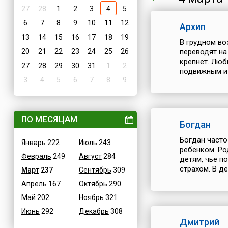
27
28
1
2
3
4
5
6
7
8
9
10
11
12
Архип
13
14
15
16
17
18
19
В грудном во
20
21
22
23
24
25
26
переводят на
крепнет. Люб
27
28
29
30
31
1
2
подвижным и 
3
4
5
6
7
8
9
ПО МЕСЯЦАМ
Богдан
Богдан част
Январь
222
Июль
243
ребенком. Род
Февраль
249
Август
284
детям, чье п
страхом. В де
Март
237
Сентябрь
309
Апрель
167
Октябрь
290
Май
202
Ноябрь
321
Июнь
292
Декабрь
308
Дмитрий