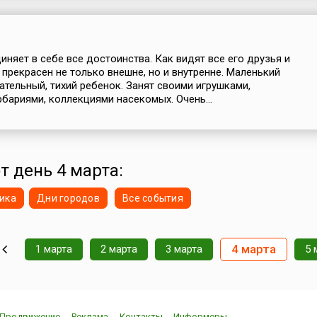
няет в себе все достоинства. Как видят все его друзья и
 прекрасен не только внешне, но и внутренне. Маленький
ательный, тихий ребенок. Занят своими игрушками,
рбариями, коллекциями насекомых. Очень...
т день 4 марта:
ика
Дни городов
Все события
4 марта
1 марта
2 марта
3 марта
5 
Продвижение
Реклама
Контакты
Информеры