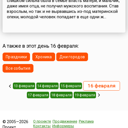
слишком сильна была в семье власть матери, и мальчик,
даже имея отца, не получил мужского воспитания. Став
взрослым, но так и не вырвавшись из-под материнской
опеки, молодой человек попадает в еще одни ж...
А также в этот день 16 февраля:
Праздники
Хроника
Дни городов
Все события
16 февраля
13 февраля
14 февраля
15 февраля
17 февраля
18 февраля
19 февраля
О проекте
Продвижение
Реклама
© 2005—2026
Контакты
Информеры
Проект