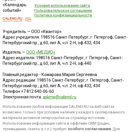
«Календарь
Условия использования сайта
событий»
Пользовательское соглашение
Политика конфиденциальности
Учредитель — ООО «Квантор»
Адрес учредителя: 198516 Санкт-Петербург, г. Петергоф, Санкт-
Петербургский пр., д.60, лит.А, ч.п. 2-Н, оф.432, 434
Издатель —
ООО «МЕДИО»
Адрес издателя: 198516 Санкт-Петербург, г. Петергоф, Санкт-
Петербургский пр., д.60, лит.А, ч.п. 2-Н, оф.440
Главный редактор - Комарова Мария Сергеевна
Адрес редакции:
198516
Санкт-Петербург, г. Петергоф
,
Санкт-
Петербургский пр., д.60, лит.А, ч.п. 2-Н, оф.432, 434
Телефон:
+7 812 640-06-60
Электронная почта:
askme@calend.ru
Использование любой информации CALEND.RU на веб-сайтах
возможно только при условии наличия у каждого скопированного
материала активной гиперссылки на страницу-источник.
Использование информации сайта в оффлайн-СМИ (радио,
телевидение, газеты и т.п.) требует
особого согласования
. Для