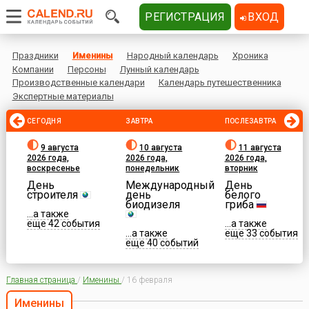
РЕГИСТРАЦИЯ
ВХОД
Праздники
Именины
Народный календарь
Хроника
Компании
Персоны
Лунный календарь
Производственные календари
Календарь путешественника
Экспертные материалы
СЕГОДНЯ
ЗАВТРА
ПОСЛЕЗАВТРА
9 августа
10 августа
11 августа
2026 года,
2026 года,
2026 года,
воскресенье
понедельник
вторник
День
Международный
День
строителя
день
белого
биодизеля
гриба
...а также
еще 42 события
...а также
...а также
еще 33 события
еще 40 событий
Главная страница
/
Именины
/
16 февраля
Именины