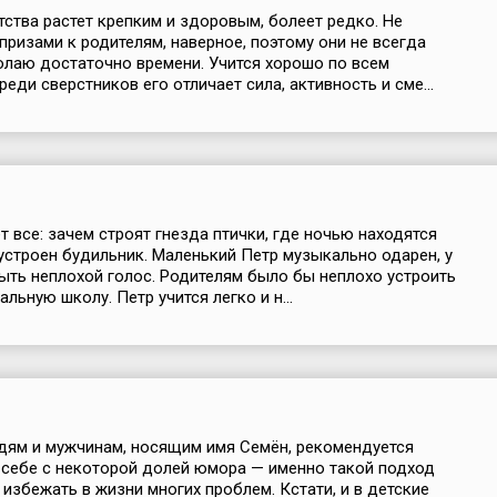
тства растет крепким и здоровым, болеет редко. Не
апризами к родителям, наверное, поэтому они не всегда
лаю достаточно времени. Учится хорошо по всем
еди сверстников его отличает сила, активность и сме...
т все: зачем строят гнезда птички, где ночью находятся
 устроен будильник. Маленький Петр музыкально одарен, у
ыть неплохой голос. Родителям было бы неплохо устроить
льную школу. Петр учится легко и н...
ям и мужчинам, носящим имя Семён, рекомендуется
 себе с некоторой долей юмора — именно такой подход
 избежать в жизни многих проблем. Кстати, и в детские