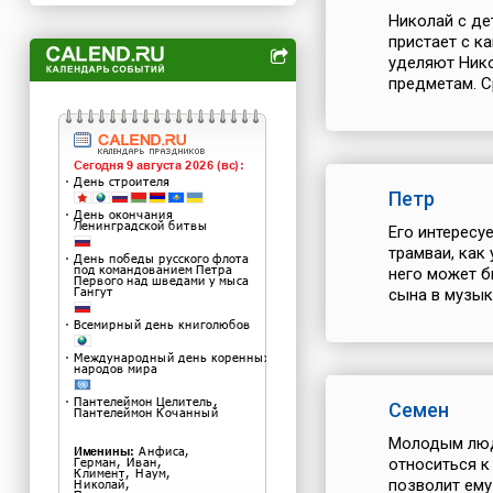
Николай с де
пристает с к
уделяют Нико
предметам. Ср
Петр
Его интересуе
трамваи, как
него может б
сына в музыка
Семен
Молодым люд
относиться к
позволит ему