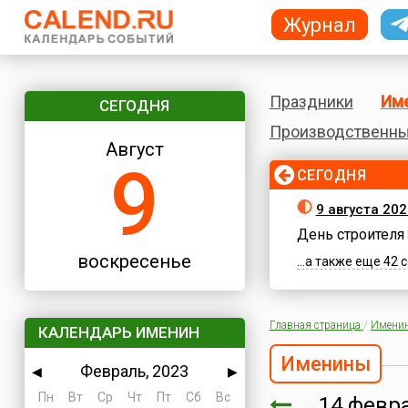
Журнал
Праздники
Им
СЕГОДНЯ
Производственны
Август
9
СЕГОДНЯ
9 августа 20
День строителя
воскресенье
...а также еще 42
Главная страница
/
Имени
КАЛЕНДАРЬ ИМЕНИН
Именины
Февраль, 2023
◀
▶
Пн
Вт
Ср
Чт
Пт
Сб
Вс
14 фев