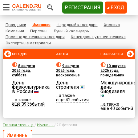
РЕГИСТРАЦИЯ
ВХОД
Праздники
Именины
Народный календарь
Хроника
Компании
Персоны
Лунный календарь
Производственные календари
Календарь путешественника
Экспертные материалы
СЕГОДНЯ
ЗАВТРА
ПОСЛЕЗАВТРА
8 августа
9 августа
10 августа
2026 года,
2026 года,
2026 года,
суббота
воскресенье
понедельник
День
День
Международны
физкультурника
строителя
день
в России
биодизеля
...а также
...а также
еще 42 события
еще 39 событий
...а также
еще 40 событий
Главная страница
/
Именины
/
20 февраля
Именины